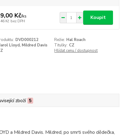
9,00 Kč
/
ks
Koupit
,46 Kč
bez DPH
roduktu:
DVD000212
Režie:
Hal Roach
arol Lloyd, Mildred Davis
Titulky:
CZ
CZ
Hlídat cenu / dostupnost
visející zboží
5
OYD a Mildred Davis. Mildred, po smrti svého dědečka,