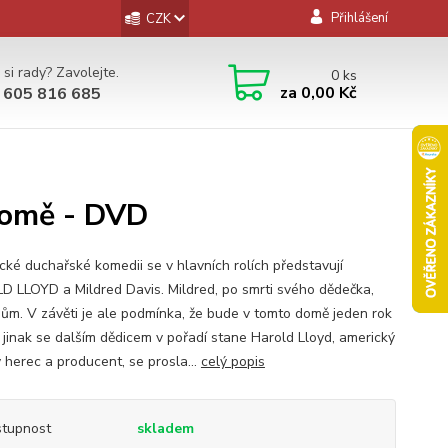
Přihlášení
CZK
 si rady? Zavolejte.
0
ks
za
0,00 Kč
 605 816 685
domě - DVD
ické duchařské komedii se v hlavních rolích představují
 LLOYD a Mildred Davis. Mildred, po smrti svého dědečka,
dům. V závěti je ale podmínka, že bude v tomto domě jeden rok
, jinak se dalším dědicem v pořadí stane Harold Lloyd, americký
 herec a producent, se prosla...
celý popis
tupnost
skladem