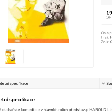
19
164
Číslo p
Hrají:
H
Zvuk:
etní specifikace
Sou
tní specifikace
é duchařské komedii se v hlavních rolích představují HAROLD LL