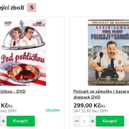
jící zboží
5
ličkou - DVD
Policajt ze sámošky ( bazaro
digipack DVD
 Kč
299,00 Kč
/
ks
/
ks
skladem
č
bez DPH
247,11 Kč
bez DPH
Koupit
Koupit