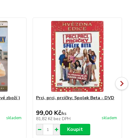
vé zboží )
Prci, prci, prcičky: Spolek Beta - DVD
Pir
DV
99,00 Kč
29
/
ks
skladem
skladem
81,82 Kč
bez DPH
24
Koupit