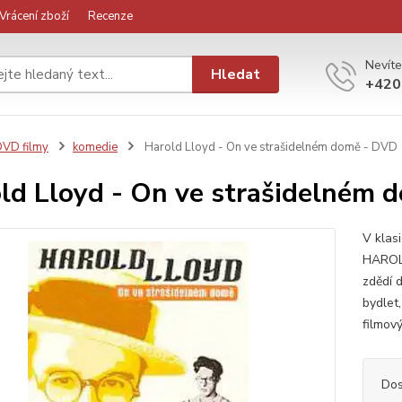
Vrácení zboží
Recenze
Nevíte
Hledat
+420
VD filmy
komedie
Harold Lloyd - On ve strašidelném domě - DVD
ld Lloyd - On ve strašidelném 
V klas
HAROLD
zdědí 
bydlet
filmový
Dos