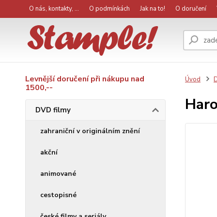
O nás, kontakty, ...
O podmínkách
Jak na to!
O doručení
Levnější doručení při nákupu nad
Úvod
D
1500,--
Haro
DVD filmy
zahraniční v originálním znění
akční
animované
cestopisné
české filmy a seriály