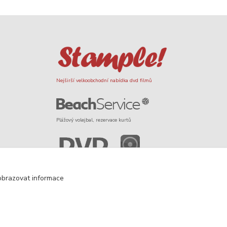
Nejširší velkoobchodní nabídka dvd filmů
Plážový volejbal, rezervace kurtů
Filmové novinky na DVD a Blu-Ray
obrazovat informace