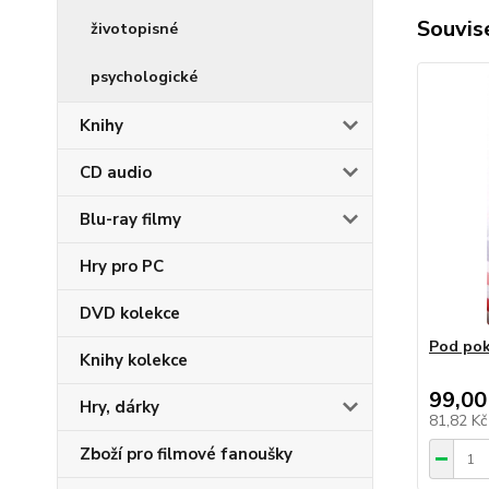
Souvise
životopisné
psychologické
Knihy
CD audio
Blu-ray filmy
Hry pro PC
DVD kolekce
Pod pok
Knihy kolekce
99,00
Hry, dárky
81,82 K
Zboží pro filmové fanoušky