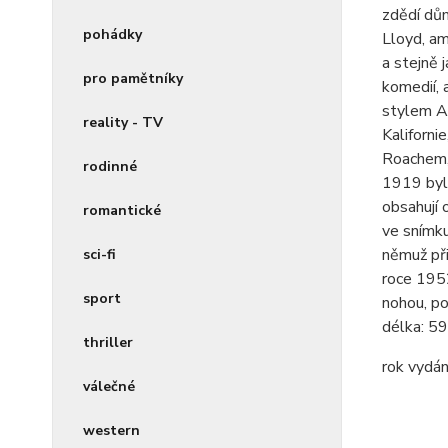
zdědí dům
pohádky
Lloyd, am
a stejně 
pro pamětníky
komedií, 
stylem Am
reality - TV
Kaliforni
Roachem,
rodinné
1919 byla
obsahují 
romantické
ve snímku
němuž při
sci-fi
roce 1952
sport
nohou, po
délka:
59
thriller
rok vydán
válečné
western