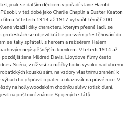
let, jinak se dalším dědicem v pořadí stane Harold
 Působil v též době jako Charlie Chaplin a Buster Keaton
ého filmu. V letech 1914 až 1917 vytvořil téměř 200
lené vizáži i díky charakteru, kterým přesně ladil se
ích groteskách se objevil krátce po svém přestěhování do
am se taky spřátelil s hercem a režisérem Halem
k Roachovým nejúspěšnějším komikem. V letech 1914 až
 pozdější žena Mildred Davis. Lloydove filmy často
nes. Scéna, v níž visí za ručičky hodin vysoko nad ulicemi
krobatických kousků sám, na vzdory vlastnímu zranění, k
ýbuch ho připravil o palec a ukazovák na pravé ruce. V
ězdy na hollywoodském chodníku slávy (otisk dlaní,
bjevil na poštovní známce Spojených států.