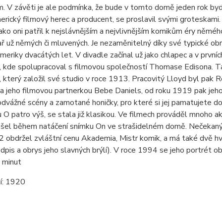
. V závěti je ale podmínka, že bude v tomto domě jeden rok byd
erický filmový herec a producent, se proslavil svými groteskami.
jako oni patřil k nejslávnějším a nejvlivnějším komikům éry něm
ař už němých či mluvených. Je nezaměnitelný díky své typické obrý
eriky dvacátých let. V divadle začínal už jako chlapec a v prvn
e, kde spolupracoval s filmovou společností Thomase Edisona. T
 který založil své studio v roce 1913. Pracovitý Lloyd byl pa
 jeho filmovou partnerkou Bebe Daniels, od roku 1919 pak jeho
odvážné scény a zamotané honičky, pro které si jej pamatujete dod
 O patro výš, se stala již klasikou. Ve filmech prováděl mnoho a
šel během natáčení snímku On ve strašidelném domě. Nečekaný v
 obdržel zvláštní cenu Akademia, Mistr komik, a má také dvě hv
dpis a obrys jeho slavných brýlí). V roce 1994 se jeho portrét o
 minut
í:
1920