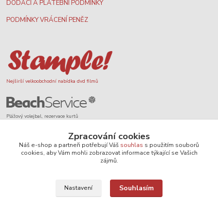
DODACÍ A PLATEBNÍ PODMÍNKY
PODMÍNKY VRÁCENÍ PENĚZ
Nejširší velkoobchodní nabídka dvd filmů
Plážový volejbal, rezervace kurtů
Zpracování cookies
Náš e-shop a partneři potřebují Váš
souhlas
s použitím souborů
cookies, aby Vám mohli zobrazovat informace týkající se Vašich
zájmů.
Filmové novinky na DVD a Blu-Ray
Souhlasím
Nastavení
SEO, design a administrace
MEDIASYS