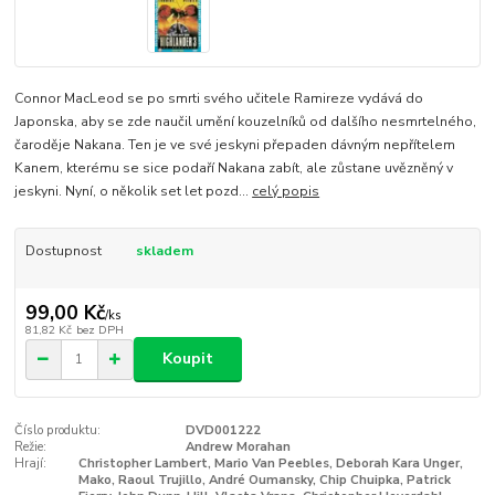
Connor MacLeod se po smrti svého učitele Ramireze vydává do
Japonska, aby se zde naučil umění kouzelníků od dalšího nesmrtelného,
čaroděje Nakana. Ten je ve své jeskyni přepaden dávným nepřítelem
Kanem, kterému se sice podaří Nakana zabít, ale zůstane uvězněný v
jeskyni. Nyní, o několik set let pozd...
celý popis
Dostupnost
skladem
99,00 Kč
/
ks
81,82 Kč
bez DPH
Koupit
Číslo produktu:
DVD001222
Režie:
Andrew Morahan
Hrají:
Christopher Lambert, Mario Van Peebles, Deborah Kara Unger,
Mako, Raoul Trujillo, André Oumansky, Chip Chuipka, Patrick