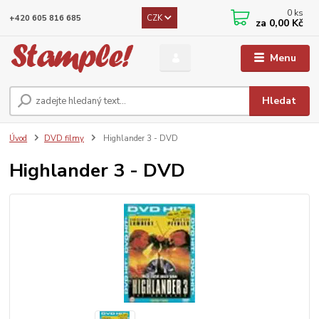
0
ks
CZK
+420 605 816 685
za
0,00 Kč
Menu
Hledat
Úvod
DVD filmy
Highlander 3 - DVD
Highlander 3 - DVD