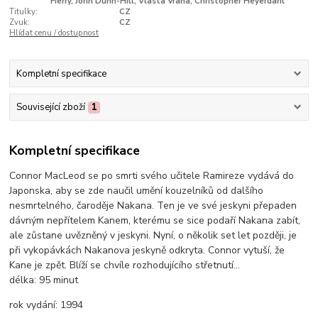
Fierry, John Dunn-Hill, Vlasta Vrana, Christopher Heyerdahl
Titulky:
CZ
Zvuk:
CZ
Hlídat cenu / dostupnost
Kompletní specifikace
Související zboží
1
Kompletní specifikace
Connor MacLeod se po smrti svého učitele Ramireze vydává do
Japonska, aby se zde naučil umění kouzelníků od dalšího
nesmrtelného, čaroděje Nakana. Ten je ve své jeskyni přepaden
dávným nepřítelem Kanem, kterému se sice podaří Nakana zabít,
ale zůstane uvězněný v jeskyni. Nyní, o několik set let později, je
při vykopávkách Nakanova jeskyně odkryta. Connor vytuší, že
Kane je zpět. Blíží se chvíle rozhodujícího střetnutí…
délka:
95 minut
rok vydání:
1994