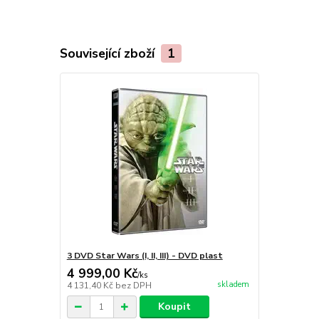
Související zboží
1
3 DVD Star Wars (I, II, III) - DVD plast
4 999,00 Kč
/
ks
skladem
4 131,40 Kč
bez DPH
Koupit