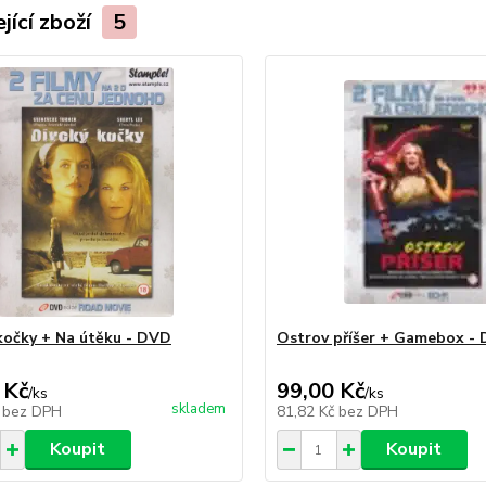
jící zboží
5
kočky + Na útěku - DVD
Ostrov příšer + Gamebox -
 Kč
99,00 Kč
/
ks
/
ks
skladem
č
bez DPH
81,82 Kč
bez DPH
Koupit
Koupit