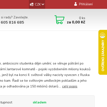
Přihlášení
CZK
 si rady? Zavolejte.
0
ks
za
0,00 Kč
 605 816 685
n, ambiciozni studenka dějin umění, se věnuje pátrání po
ární Jantarové komnatě - pojoki vyzdobeném miliony kouksů
, jenž byl na konci II. světové války nacisty vyvezen z Ruska
o kam. Řadí se ke světovým uměleckým pokladům a jeho
a je odhadována ja 150 miliónů dolarů....
celý popis
tupnost
skladem