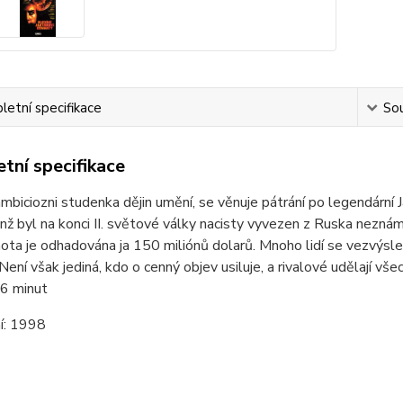
etní specifikace
Sou
tní specifikace
 ambiciozni studenka dějin umění, se věnuje pátrání po legendár
jenž byl na konci II. světové války nacisty vyvezen z Ruska ne
ota je odhadována ja 150 miliónů dolarů. Mnoho lidí se vezvýsl
Není však jediná, kdo o cenný objev usiluje, a rivalové udělají všec
6 minut
í:
1998