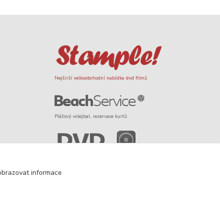
Nejširší velkoobchodní nabídka dvd filmů
Plážový volejbal, rezervace kurtů
Filmové novinky na DVD a Blu-Ray
obrazovat informace