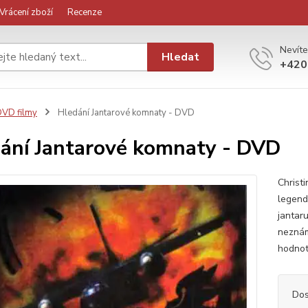
Vrácení zboží
Recenze
Nevíte
Hledat
+420
VD filmy
Hledání Jantarové komnaty - DVD
ání Jantarové komnaty - DVD
Christi
legend
jantaru
neznám
hodnot
Dos