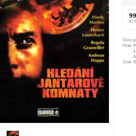
99
81,
Číslo p
Hrají:
H
L
J
Zvuk:
C