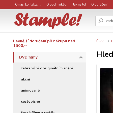
O nás, kontakty, ...
O podmínkách
Jak na to!
O doručení
Levnější doručení při nákupu nad
Úvod
D
1500,--
Hled
DVD filmy
zahraniční v originálním znění
akční
animované
cestopisné
české filmy a seriály