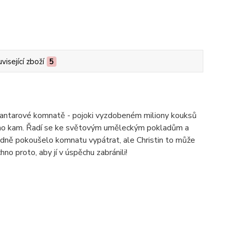
visející zboží
5
ní Jantarové komnatě - pojoki vyzdobeném miliony kouksů
známo kam. Řadí se ke světovým uměleckým pokladům a
edně pokoušelo komnatu vypátrat, ale Christin to může
hno proto, aby jí v úspěchu zabránili!