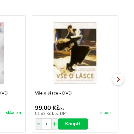
 DVD
Vše o lásce - DVD
Se
99,00 Kč
99
/
ks
skladem
skladem
81,82 Kč
bez DPH
81
Koupit