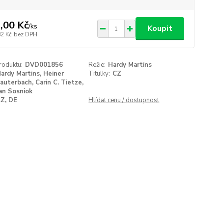
,00 Kč
/
ks
Koupit
82 Kč
bez DPH
roduktu:
DVD001856
Režie:
Hardy Martins
ardy Martins, Heiner
Titulky:
CZ
auterbach, Carin C. Tietze,
an Sosniok
Z, DE
Hlídat cenu / dostupnost