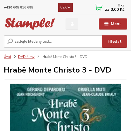
0
ks
CZK
+420 605 816 685
za
0,00 Kč
Menu
Hledat
Úvod
DVD filmy
Hrabě Monte Christo 3 - DVD
Hrabě Monte Christo 3 - DVD