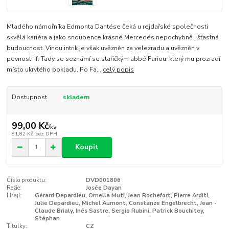
Mladého námořníka Edmonta Dantése čeká u rejdařské společnosti
skvělá kariéra a jako snoubence krásné Mercedés nepochybně i šťastná
budoucnost. Vinou intrik je však uvězněn za velezradu a uvězněn v
pevnosti If. Tady se seznámí se stařičkým abbé Fariou, který mu prozradí
místo ukrytého pokladu. Po Fa...
celý popis
Dostupnost
skladem
99,00 Kč
/
ks
81,82 Kč
bez DPH
Koupit
Číslo produktu:
DVD001806
Režie:
Josée Dayan
Hrají:
Gérard Depardieu, Ornella Muti, Jean Rochefort, Pierre Arditi,
Julie Depardieu, Michel Aumont, Constanze Engelbrecht, Jean -
Claude Brialy, Inés Sastre, Sergio Rubini, Patrick Bouchitey,
Stéphan
Titulky:
CZ