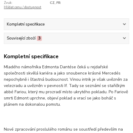
Zvuk:
CZ, FR
Hlídat cenu / dostupnost
Kompletní specifikace
Související zboží
3
Kompletní specifikace
Mladého námořníka Edmonta Dantése čeká u rejdařské
společnosti skvělá kariéra a jako snoubence krásné Mercedés
nepochybně i šťastná budoucnost. Vinou intrik je však uvězněn za
velezradu a uvězněn v pevnosti If. Tady se seznámí se stařičkým
abbé Fariou, který mu prozradí místo ukrytého pokladu. Po Fariově
smrti Edmont uprchne, objeví poklad a vrací se jako boháč s
plánem na dokonalou pomstu.
Nové zpracování proslulého románu se soustředí především na