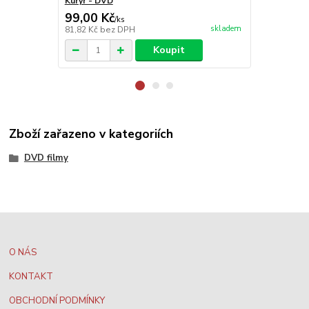
Kurýr - DVD
Šarlotin náh
99,00 Kč
119,79 K
/
ks
skladem
81,82 Kč
bez DPH
99,00 Kč
bez
Koupit
Zboží zařazeno v kategoriích
DVD filmy
O NÁS
KONTAKT
OBCHODNÍ PODMÍNKY