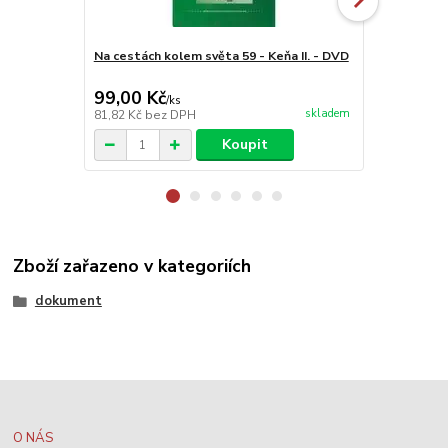
Na cestách kolem světa 59 - Keňa II. - DVD
Na cestách 
Ameriky - 
99,00 Kč
99,00 Kč
/
ks
skladem
81,82 Kč
bez DPH
81,82 Kč
bez
Koupit
Zboží zařazeno v kategoriích
dokument
O NÁS