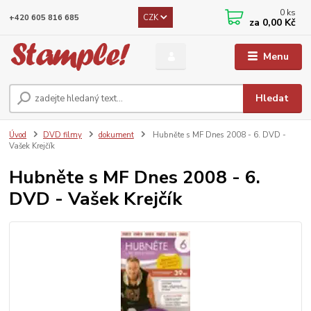
0
ks
CZK
+420 605 816 685
za
0,00 Kč
Menu
Hledat
Úvod
DVD filmy
dokument
Hubněte s MF Dnes 2008 - 6. DVD -
Vašek Krejčík
Hubněte s MF Dnes 2008 - 6.
DVD - Vašek Krejčík