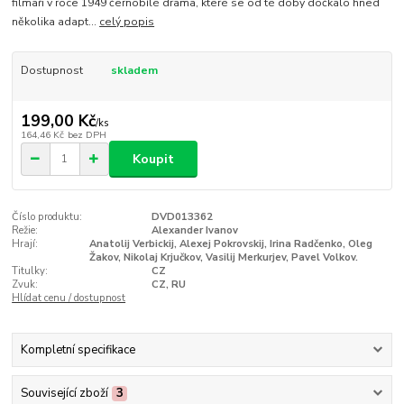
filmaři v roce 1949 černobílé drama, které se od té doby dočkalo hned
několika adapt...
celý popis
Dostupnost
skladem
199,00 Kč
/
ks
164,46 Kč
bez DPH
Koupit
Číslo produktu:
DVD013362
Režie:
Alexander Ivanov
Hrají:
Anatolij Verbickij, Alexej Pokrovskij, Irina Radčenko, Oleg
Žakov, Nikolaj Krjučkov, Vasilij Merkurjev, Pavel Volkov.
Titulky:
CZ
Zvuk:
CZ, RU
Hlídat cenu / dostupnost
Kompletní specifikace
Související zboží
3