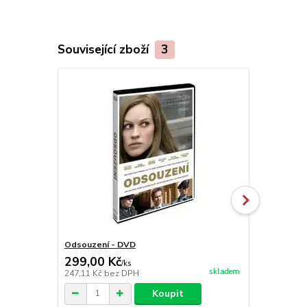
Související zboží
3
Odsouzení - DVD
Durhamští B
299,00 Kč
99,00 Kč
/
ks
skladem
247,11 Kč
bez DPH
81,82 Kč
bez
Koupit