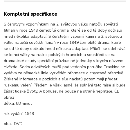
Kompletní specifikace
S čerstvými vzpomínkami na 2. světovou válku natočili sovětští
filmaři v roce 1949 černobílé drama, které se od té doby dočkalo
hned několika adaptací. S čerstvými vzpomínkami na 2. světovou
válku natočili sovětští filmaři v roce 1949 černobílé drama, které
se od té doby dočkalo hned několika adaptací. Příběh se odehrává
ke konci války na rusko-polských hranicích a soustředí se na
dramatické osudy speciální průzkumné jednotky s krycím názvem
Hvězda. Sedm odvážných mužů pod vedením poručíka Travkina se
vydává za německé linie vyzvědět informace o chystané ofenzivě.
Získané informace o pozicích a síle nacistů potom mají předat
ruskému velení. Předem je však jasné, že splnění této mise si bude
žádat lidské životy. A bohužel ne pouze na straně nepřítele. ČB
obraz
délka:
88 minut
rok vydání:
1949
obal:
DVD