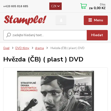
0
ks
CZK
+420 605 816 685
za
0,00 Kč
Menu
Hledat
Úvod
DVD filmy
drama
Hvězda (ČB) ( plast ) DVD
Hvězda (ČB) ( plast ) DVD