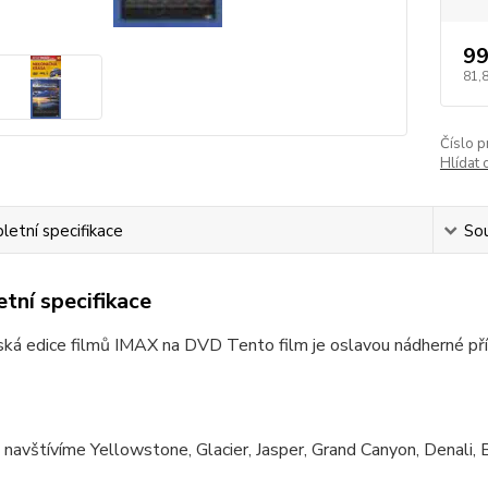
99
81,
Číslo p
Hlídat 
etní specifikace
Sou
tní specifikace
ká edice filmů IMAX na DVD Tento film je oslavou nádherné pří
navštívíme Yellowstone, Glacier, Jasper, Grand Canyon, Denali, 