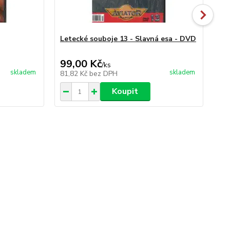
Letecké souboje 13 - Slavná esa - DVD
Le
- 
99,00 Kč
99
/
ks
skladem
skladem
81,82 Kč
bez DPH
81
Koupit