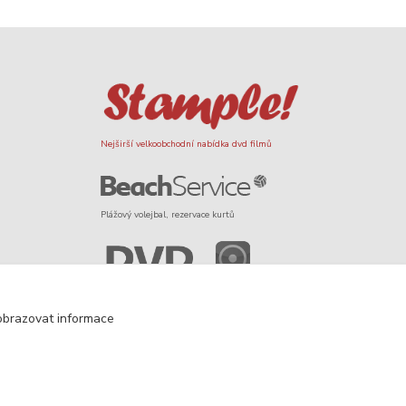
Nejširší velkoobchodní nabídka dvd filmů
Plážový volejbal, rezervace kurtů
Filmové novinky na DVD a Blu-Ray
obrazovat informace