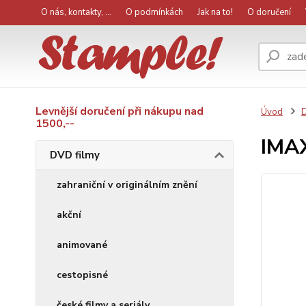
O nás, kontakty, ...
O podmínkách
Jak na to!
O doručení
Levnější doručení při nákupu nad
Úvod
D
1500,--
IMAX
DVD filmy
zahraniční v originálním znění
akční
animované
cestopisné
české filmy a seriály