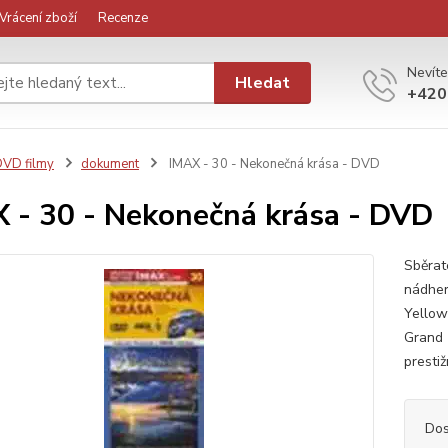
Vrácení zboží
Recenze
Nevíte
Hledat
+420
VD filmy
dokument
IMAX - 30 - Nekonečná krása - DVD
 - 30 - Nekonečná krása - DVD
Sběrat
nádher
Yellow
Grand 
presti
Dos