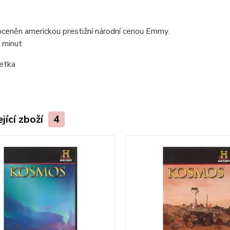
oceněn americkou prestižní národní cenou Emmy.
 minut
etka
jící zboží
4