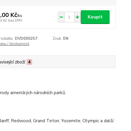
,00 Kč
/
ks
Koupit
82 Kč
bez DPH
roduktu:
DVD000257
Zvuk:
EN
cenu / dostupnost
visející zboží
4
rody amerických národních parků.
Banff, Redwood, Grand Teton, Yosemite, Olympic a další.