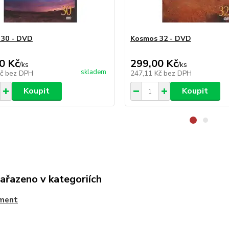
 30 - DVD
Kosmos 32 - DVD
0 Kč
299,00 Kč
/
ks
/
ks
skladem
Kč
bez DPH
247,11 Kč
bez DPH
Koupit
Koupit
zařazeno v kategoriích
ment