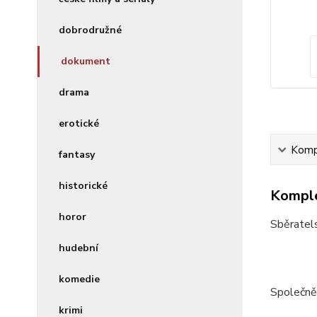
dobrodružné
dokument
drama
erotické
Kompl
fantasy
historické
Komple
horor
Sběratels
hudební
komedie
Společně 
krimi