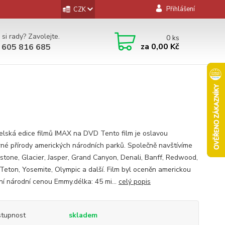
Přihlášení
CZK
 si rady? Zavolejte.
0
ks
za
0,00 Kč
 605 816 685
elská edice filmů IMAX na DVD Tento film je oslavou
né přírody amerických národních parků. Společně navštívíme
stone, Glacier, Jasper, Grand Canyon, Denali, Banff, Redwood,
Teton, Yosemite, Olympic a další. Film byl oceněn americkou
žní národní cenou Emmy.délka: 45 mi...
celý popis
tupnost
skladem