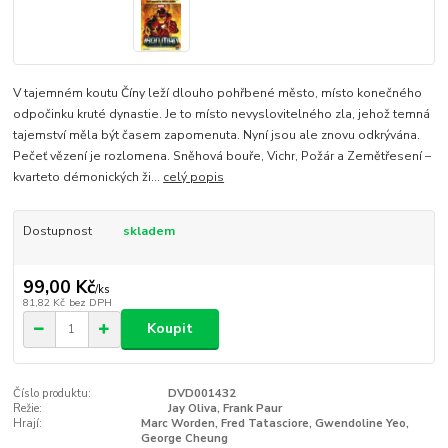
V tajemném koutu Číny leží dlouho pohřbené město, místo konečného
odpočinku kruté dynastie. Je to místo nevyslovitelného zla, jehož temná
tajemství měla být časem zapomenuta. Nyní jsou ale znovu odkrývána.
Pečeť vězení je rozlomena. Sněhová bouře, Vichr, Požár a Zemětřesení –
kvarteto démonických ži...
celý popis
Dostupnost
skladem
99,00 Kč
/
ks
81,82 Kč
bez DPH
Koupit
Číslo produktu:
DVD001432
Režie:
Jay Oliva, Frank Paur
Hrají:
Marc Worden, Fred Tatasciore, Gwendoline Yeo,
George Cheung