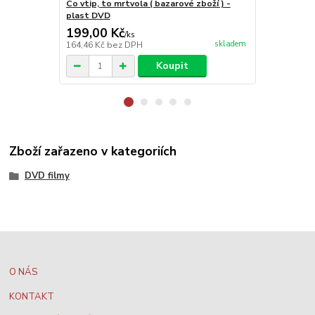
Co vtip, to mrtvola ( bazarové zboží ) -
Šmoulové 12 
plast DVD
199,00 Kč
99,00 Kč
/
ks
skladem
164,46 Kč
bez DPH
81,82 Kč
bez
Koupit
Zboží zařazeno v kategoriích
DVD filmy
O NÁS
KONTAKT