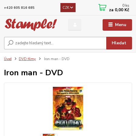
0
ks
CZK
+420 605 816 685
za
0,00 Kč
Menu
Hledat
Úvod
DVD filmy
Iron man - DVD
Iron man - DVD