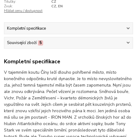
Titulky:
CZ
Zvuk:
CZ, EN
Hlídat cenu / dostupnost
Kompletní specifikace
Související zboží
5
Kompletní specifikace
V tajemném koutu Číny leží dlouho pohřbené město, místo
konečného odpočinku kruté dynastie. Je to místo nevyslovitelného
zla, jehož temná tajemství měla být časem zapomenuta. Nyní jsou
ale znovu odkrývána. Pečeť vězení je rozlomena. Sněhová bouře,
Vichr, Požár a Zemětřesení – kvarteto démonických živlů je
vypuštěno na svět. Jejich cílem je sesbírat pět kouzelných prstenů,
které znovu vzkřísí jejich hrozivého pána k moci. Jen jediná osoba
má sílu se jim postavit - IRON MAN. Z vrcholků čínských hor až do
hlubin Atlantického oceánu, do srdce aktivní sopky, bude Tony
Stark ve svém speciálním brnění, pronásledovat tyto ďábelské
bytosti. Bude ale Tonyho super vysoce technologické vybavení