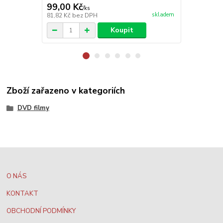
99,00 Kč
99,00 Kč
/
ks
skladem
81,82 Kč
bez DPH
81,82 Kč
bez
Koupit
Zboží zařazeno v kategoriích
DVD filmy
O NÁS
KONTAKT
OBCHODNÍ PODMÍNKY