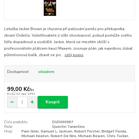
Letuška Jackie Brown je chycena při pašování peněz pro překupníka
zbraní Ordella. Vyšetřovatelé jí slíbí shovívavost, pokud pomůže svého
šéfa dopadnout a usvědčit. Jackie, která se mezitím sblíží s
profesionálním plátcem kaucí Maxem, zosnuje plán, jak najednou získat
půlmilionový balík, zbavit se po...
celý popis
Dostupnost
skladem
99,00 Kč
/
ks
81,82 Kč
bez DPH
Koupit
Číslo produktu:
DVD000987
Režie:
Quentin Tarantino
Hrají:
Pam Grier, Samuel L. Jackson, Robert Forster, Bridget Fonda,
Michael Keaton, Robert De Niro, Michael Bowen, Chris Tucker,