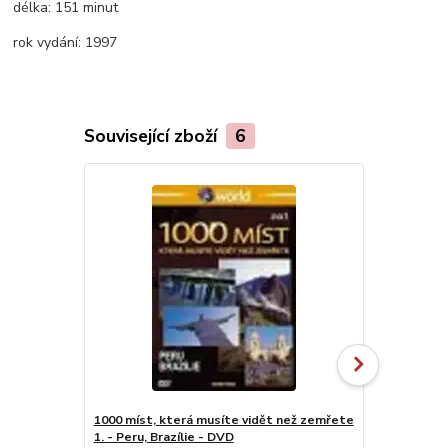
délka:
151 minut
rok vydání:
1997
Související zboží
6
1000 míst, která musíte vidět než zemřete
Romance za 
1. - Peru, Brazílie - DVD