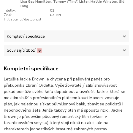
Lisa Gay Hamilton, Tommy \'Tiny\' Lister, Hattie Winston, Sid
Haig
Titulky:
CZ
Zvuk:
CZ, EN
Hlídat cenu / dostupnost
Kompletní specifikace
Související zboží
6
Kompletní specifikace
Letuška Jackie Brown je chycena při pašování peněz pro
překupníka zbraní Ordella. Vyšetřovatelé jí slíbí shovívavost,
pokud pomůže svého šéfa dopadnout a usvědčit. Jackie, která se
mezitím sblíží s profesionálním plátcem kaucí Maxem, zosnuje
plán, jak najednou získat půlmilionový balík, zbavit se policistů i
nepohodlného šéfa. Jenže takový plán má spoustu rizik... Jackie
Brown je především působivý romantický film (ovšem v
tarantinovském smyslu), který stojí nikoli na akci, ale na
charakterech jednostlivých bravurně zahraných postav.