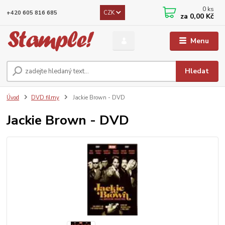
0
ks
CZK
+420 605 816 685
za
0,00 Kč
Menu
Hledat
Úvod
DVD filmy
Jackie Brown - DVD
Jackie Brown - DVD