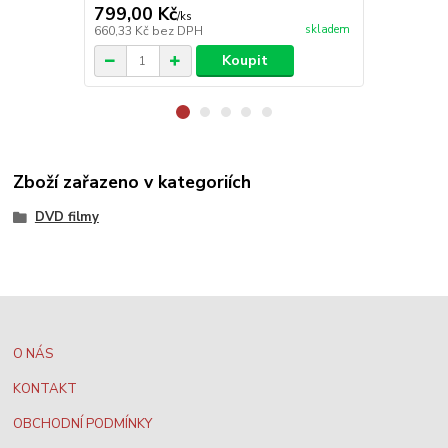
799,00 Kč
799,00 K
/
ks
skladem
660,33 Kč
bez DPH
660,33 Kč
be
Koupit
Zboží zařazeno v kategoriích
DVD filmy
O NÁS
KONTAKT
OBCHODNÍ PODMÍNKY