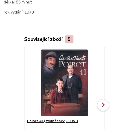
délka:
85 minut
rok vydání:
1978
Související zboží
5
Poirot 41 ( zvuk český ) - DVD
Poirot 42 - 