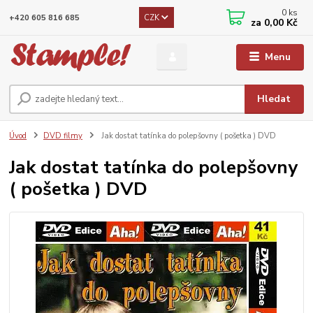
0
ks
CZK
+420 605 816 685
za
0,00 Kč
Menu
Hledat
Úvod
DVD filmy
Jak dostat tatínka do polepšovny ( pošetka ) DVD
Jak dostat tatínka do polepšovny
( pošetka ) DVD