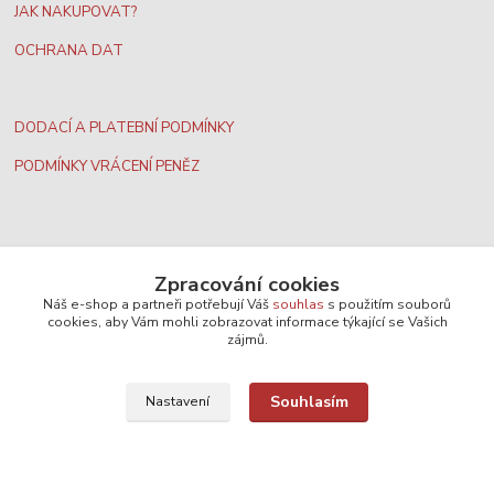
JAK NAKUPOVAT?
OCHRANA DAT
DODACÍ A PLATEBNÍ PODMÍNKY
PODMÍNKY VRÁCENÍ PENĚZ
Nejširší velkoobchodní nabídka dvd filmů
Zpracování cookies
Náš e-shop a partneři potřebují Váš
souhlas
s použitím souborů
cookies, aby Vám mohli zobrazovat informace týkající se Vašich
Plážový volejbal, rezervace kurtů
zájmů.
Filmové novinky na DVD a Blu-Ray
Souhlasím
Nastavení