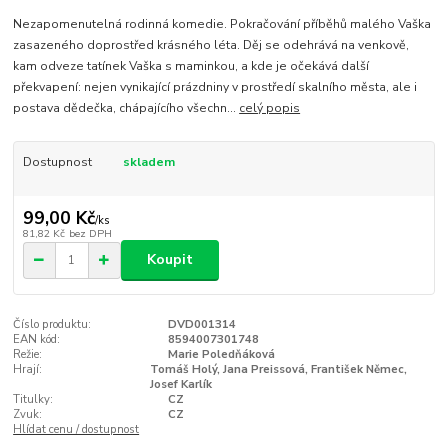
Nezapomenutelná rodinná komedie. Pokračování příběhů malého Vaška
zasazeného doprostřed krásného léta. Děj se odehrává na venkově,
kam odveze tatínek Vaška s maminkou, a kde je očekává další
překvapení: nejen vynikající prázdniny v prostředí skalního města, ale i
postava dědečka, chápajícího všechn...
celý popis
Dostupnost
skladem
99,00 Kč
/
ks
81,82 Kč
bez DPH
Koupit
Číslo produktu:
DVD001314
EAN kód:
8594007301748
Režie:
Marie Poledňáková
Hrají:
Tomáš Holý, Jana Preissová, František Němec,
Josef Karlík
Titulky:
CZ
Zvuk:
CZ
Hlídat cenu / dostupnost