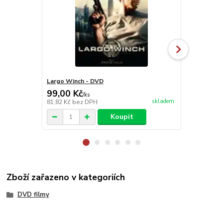
Largo Winch - DVD
Neplodná o
99,00 Kč
99,00 Kč
/
ks
skladem
81,82 Kč
bez DPH
81,82 Kč
bez
Koupit
Zboží zařazeno v kategoriích
DVD filmy