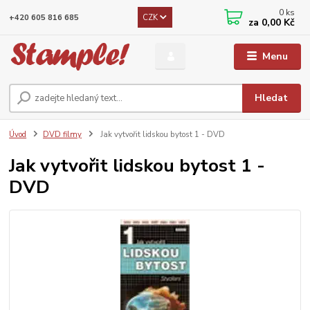
0
ks
CZK
+420 605 816 685
za
0,00 Kč
Menu
Hledat
Úvod
DVD filmy
Jak vytvořit lidskou bytost 1 - DVD
Jak vytvořit lidskou bytost 1 -
DVD