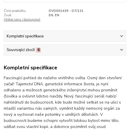
Číslo produktu:
DVD001439 - D7/131
Zvuk:
EN, EN
Hlídat cenu / dostupnost
Kompletní specifikace
Související zboží
6
Kompletní specifikace
Fascinující pohled do našeho vnitřního světa. Osmý den stvoření
začal! Tajemství DNA, genetické informace života, je nyní
odhaleno a možnosti genetického inženýrství mohou proměnit
člověka a ovlivnit lidstvo navždy. Nový, fascinující seriál nabízí
nahlédnutí do budoucnosti, kde bude možné setkat se na ulici s
mladší variantou nás samých, vyměnit každý nemocný orgán za
nový a vychovat naše potomky v umělých dělohách. V
budoucnosti budeme schopni vytvořit lidskou bytost mimo tělo,
udělat svou vlastní kopii, a dokonce pozměnit svůj osud