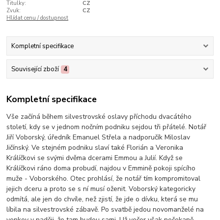
Titulky:
CZ
Zvuk:
CZ
Hlídat cenu / dostupnost
Kompletní specifikace
Související zboží
4
Kompletní specifikace
Vše začíná během silvestrovské oslavy příchodu dvacátého
století, kdy se v jednom nočním podniku sejdou tři přátelé. Notář
Jiří Voborský, úředník Emanuel Střela a nadporučík Miloslav
Jičínský. Ve stejném podniku slaví také Florián a Veronika
Králíčkovi se svými dvěma dcerami Emmou a Julií. Když se
Králíčkovi ráno doma probudí, najdou v Emmině pokoji spícího
muže - Voborského. Otec prohlásí, že notář tím kompromitoval
jejich dceru a proto se s ní musí oženit. Voborský kategoricky
odmítá, ale jen do chvíle, než zjistí, že jde o dívku, která se mu
líbila na silvestrovské zábavě. Po svatbě jedou novomanželé na
venkov v naději, že tam budou sami. Už večer však nečekaně