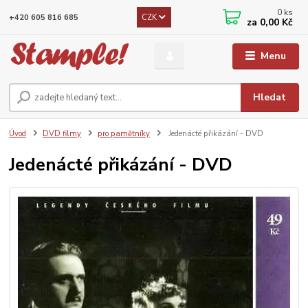
0
ks
CZK
+420 605 816 685
za
0,00 Kč
Menu
Hledat
Úvod
DVD filmy
pro pamětníky
Jedenácté přikázání - DVD
Jedenácté přikázání - DVD