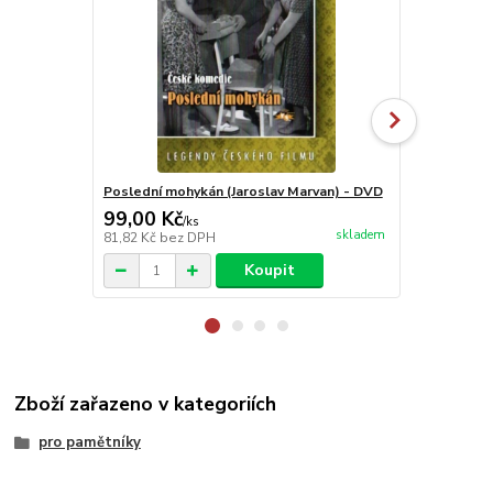
Poslední mohykán (Jaroslav Marvan) - DVD
Počestné pa
99,00 Kč
99,00 Kč
/
ks
skladem
81,82 Kč
bez DPH
81,82 Kč
bez
Koupit
Zboží zařazeno v kategoriích
pro pamětníky