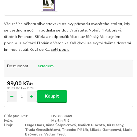
Vše začíná během silvestrovské oslavy příchodu dvacátého století, kdy
se v jednom nočním podniku sejdou tři přátelé. Notář Jiří Voborský,
úředník Emanuel Střela a nadporučík Miloslav Jičínský. Ve stejném
podniku slaví také Florián a Veronika Králíčkovi se svými dvěma dcerami
Emmou a Julií. Když se K...
celý popis
Dostupnost
skladem
99,00 Kč
/
ks
81,82 Kč
bez DPH
Koupit
Číslo produktu:
DVD000669
Režie:
Martin Frič
Hrají:
Hugo Haas, Jiřina Štěpničková, Jindřich Plachta, Jiří Plachý,
Truda Grosslichtová, Theodor Pištěk, Milada Gampeová, Marie
Bečvárová, Václav Trégl