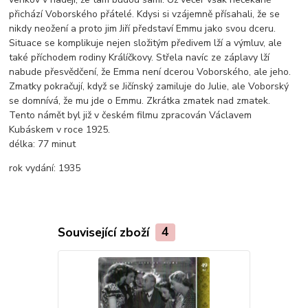
přichází Voborského přátelé. Kdysi si vzájemně přísahali, že se
nikdy neožení a proto jim Jiří představí Emmu jako svou dceru.
Situace se komplikuje nejen složitým předivem lží a výmluv, ale
také příchodem rodiny Králíčkovy. Střela navíc ze záplavy lží
nabude přesvědčení, že Emma není dcerou Voborského, ale jeho.
Zmatky pokračují, když se Jičínský zamiluje do Julie, ale Voborský
se domnívá, že mu jde o Emmu. Zkrátka zmatek nad zmatek.
Tento námět byl již v českém filmu zpracován Václavem
Kubáskem v roce 1925.
délka:
77 minut
rok vydání:
1935
Související zboží
4