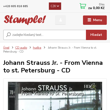
0
ks
CZK
+420 605 816 685
za
0,00 Kč
Menu
Hledat
Úvod
CD audio
hudba
Johann Strauss Jr. - From Vienna to st.
Petersburg - CD
Johann Strauss Jr. - From Vienna
to st. Petersburg - CD