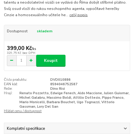
talentu a neodolatelné vizáži se vydává do Říma dobýt stříbrné plátno.
Svůj osud vloží do rukou neschopného agenta, vypočítavé herečky
Cinzie a homosexuálního učitele he...
celý popis
Dostupnost
skladem
399,00 Kč
/
ks
329,75 Kč
bez DPH
Koupit
Číslo produktu:
DVD010886
EAN kód:
8594046752587
Režie:
Dino Risi
Hrají:
Renato Pozzetto, Edwige Fenech, Aldo Maccione, Julien Guiomar,
Michel Galabru, Massimo Boldi, Attilio Dottesio, Pippo Franco,
Mario Monicelli, Barbara Bouchet, Ugo Tognazzi, Vittorio
Gassman, Lory Del San
Hlídat cenu / dostupnost
Kompletní specifikace