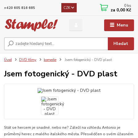
0
ks
CZK
+420 605 816 685
za
0,00 Kč
Menu
Hledat
Úvod
DVD filmy
komedie
Jsem fotogenický - DVD plast
Jsem fotogenický - DVD plast
Stát se hercem je snadné, nebo ne? Záleží na vzhledu Antonio je
průměrný herec z malého italského města. Přesvědčen o svém úžasném