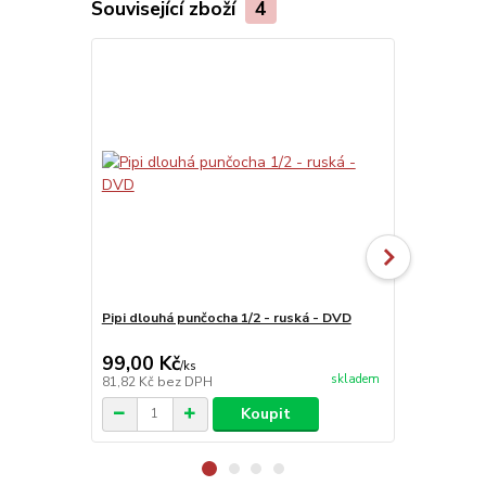
Související zboží
4
Pipi dlouhá punčocha 1/2 - ruská - DVD
Pipi dlouhá 
99,00 Kč
99,00 Kč
/
ks
skladem
81,82 Kč
bez DPH
81,82 Kč
bez
Koupit