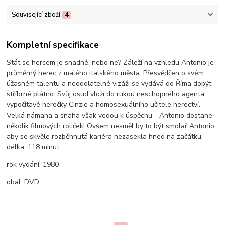
Související zboží
4
Kompletní specifikace
Stát se hercem je snadné, nebo ne? Záleží na vzhledu Antonio je
průměrný herec z malého italského města. Přesvědčen o svém
úžasném talentu a neodolatelné vizáži se vydává do Říma dobýt
stříbrné plátno. Svůj osud vloží do rukou neschopného agenta,
vypočítavé herečky Cinzie a homosexuálního učitele herectví.
Velká námaha a snaha však vedou k úspěchu - Antonio dostane
několik filmových roliček! Ovšem nesměl by to být smolař Antonio,
aby se skvěle rozběhnutá kariéra nezasekla hned na začátku.
délka:
118 minut
rok vydání:
1980
obal:
DVD