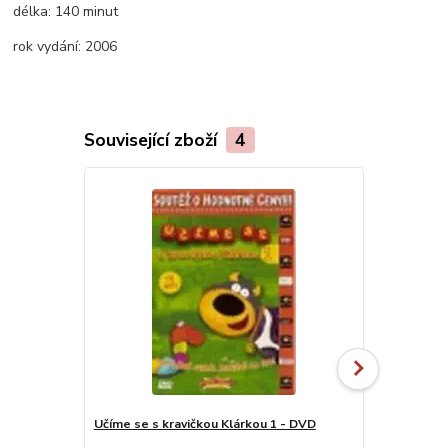
délka:
140 minut
rok vydání:
2006
Související zboží
4
Učíme se s kravičkou Klárkou 1 - DVD
Hurá za Kájo