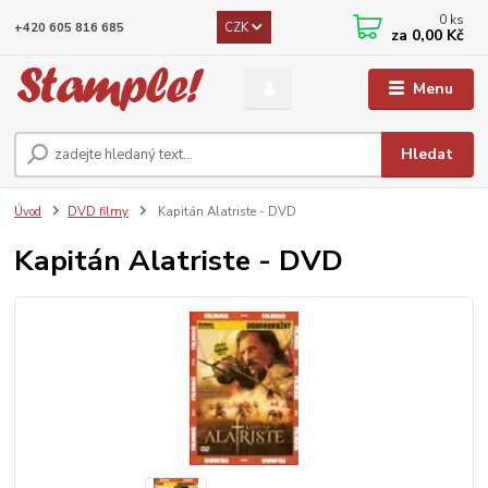
0
ks
CZK
+420 605 816 685
za
0,00 Kč
Menu
Hledat
Úvod
DVD filmy
Kapitán Alatriste - DVD
Kapitán Alatriste - DVD