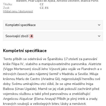
Bardem, Pilar López de Ayala, Antonio Dechent, Blanca Portil
Titulky:
CZ
Zvuk:
CZ, ES
Hlídat cenu / dostupnost
Kompletní specifikace
Související zboží
4
Kompletní specifikace
Tento příběh se odehrává ve Španělsku 17.století za panování
krále Filipa IV., slabého a manipulovatelného panovníka. Alatriste
(Viggo Mortensen) slouží Jeho Výsosti jako voják ve Flandrech a v
mírových časech jako nájemný šermíř v Madridu a Seville. Miluje
krásnou Maríu de Castro (Ariadna Gil), nejproslulejší herečku své
doby. Svému umírajícímu otci slíbil, že se ujme mladého Iniga
Balboa (Unax Ugalde). Marně se jej však pokouší zachránit před
vojenskou službou a také před panovačnou a zneklidňující
Angelicou Alquézar (Elena Anaya)! Příběh je plný intrik a zrady,
krvavých soubojů a velkolepých bitev, lásky a nenávisti.