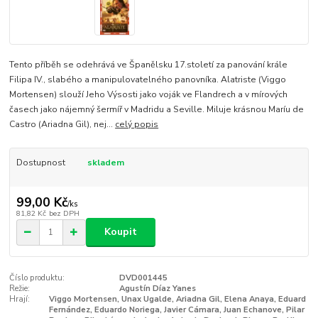
Tento příběh se odehrává ve Španělsku 17.století za panování krále
Filipa IV., slabého a manipulovatelného panovníka. Alatriste (Viggo
Mortensen) slouží Jeho Výsosti jako voják ve Flandrech a v mírových
časech jako nájemný šermíř v Madridu a Seville. Miluje krásnou Maríu de
Castro (Ariadna Gil), nej...
celý popis
Dostupnost
skladem
99,00 Kč
/
ks
81,82 Kč
bez DPH
Koupit
Číslo produktu:
DVD001445
Režie:
Agustín Díaz Yanes
Hrají:
Viggo Mortensen, Unax Ugalde, Ariadna Gil, Elena Anaya, Eduard
Fernández, Eduardo Noriega, Javier Cámara, Juan Echanove, Pilar