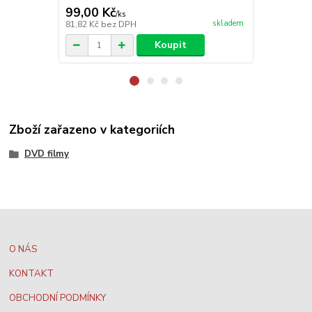
99,00 Kč
99,00 Kč
/
ks
skladem
81,82 Kč
bez DPH
81,82 Kč
bez
Koupit
Zboží zařazeno v kategoriích
DVD filmy
O NÁS
KONTAKT
OBCHODNÍ PODMÍNKY