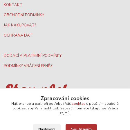
KONTAKT
OBCHODNÍ PODMÍNKY
JAK NAKUPOVAT?
OCHRANA DAT
DODACÍ A PLATEBNÍ PODMÍNKY
PODMÍNKY VRÁCENÍ PENĚZ
Zpracování cookies
Nejširší velkoobchodní nabídka dvd filmů
Náš e-shop a partneři potřebují Váš
souhlas
s použitím souborů
cookies, aby Vám mohli zobrazovat informace týkající se Vašich
zájmů.
Plážový volejbal, rezervace kurtů
Souhlasím
Nastavení