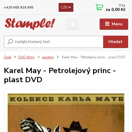
0
ks
CZK
+420 605 816 685
za
0,00 Kč
Menu
Hledat
Úvod
DVD filmy
western
Karel May - Petrolejový princ - plast DVD
Karel May - Petrolejový princ -
plast DVD