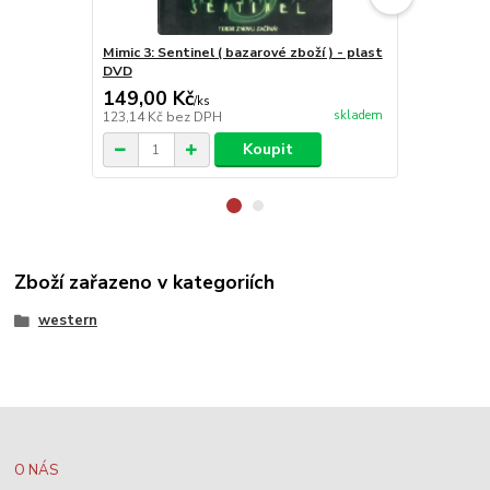
Mimic 3: Sentinel ( bazarové zboží ) - plast
Dinotopie - 
DVD
zboží
149,00 Kč
299,00 K
/
ks
skladem
123,14 Kč
bez DPH
247,11 Kč
be
Koupit
Zboží zařazeno v kategoriích
western
O NÁS