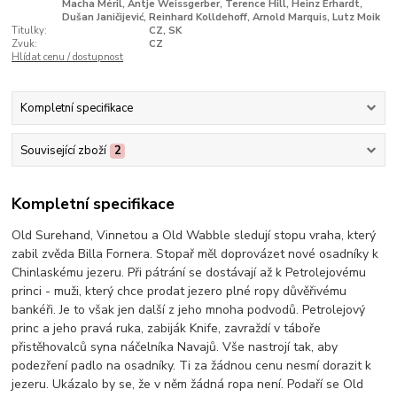
Macha Méril, Antje Weissgerber, Terence Hill, Heinz Erhardt,
Dušan Janičijević, Reinhard Kolldehoff, Arnold Marquis, Lutz Moik
Titulky:
CZ, SK
Zvuk:
CZ
Hlídat cenu / dostupnost
Kompletní specifikace
Související zboží
2
Kompletní specifikace
Old Surehand, Vinnetou a Old Wabble sledují stopu vraha, který
zabil zvěda Billa Fornera. Stopař měl doprovázet nové osadníky k
Chinlaskému jezeru. Při pátrání se dostávají až k Petrolejovému
princi - muži, který chce prodat jezero plné ropy důvěřivému
bankéři. Je to však jen další z jeho mnoha podvodů. Petrolejový
princ a jeho pravá ruka, zabiják Knife, zavraždí v táboře
přistěhovalců syna náčelníka Navajů. Vše nastrojí tak, aby
podezření padlo na osadníky. Ti za žádnou cenu nesmí dorazit k
jezeru. Ukázalo by se, že v něm žádná ropa není. Podaří se Old