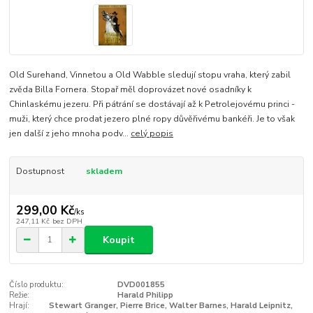
Old Surehand, Vinnetou a Old Wabble sledují stopu vraha, který zabil
zvěda Billa Fornera. Stopař měl doprovázet nové osadníky k
Chinlaskému jezeru. Při pátrání se dostávají až k Petrolejovému princi -
muži, který chce prodat jezero plné ropy důvěřivému bankéři. Je to však
jen další z jeho mnoha podv...
celý popis
Dostupnost
skladem
299,00 Kč
/
ks
247,11 Kč
bez DPH
Koupit
Číslo produktu:
DVD001855
Režie:
Harald Philipp
Hrají:
Stewart Granger, Pierre Brice, Walter Barnes, Harald Leipnitz,