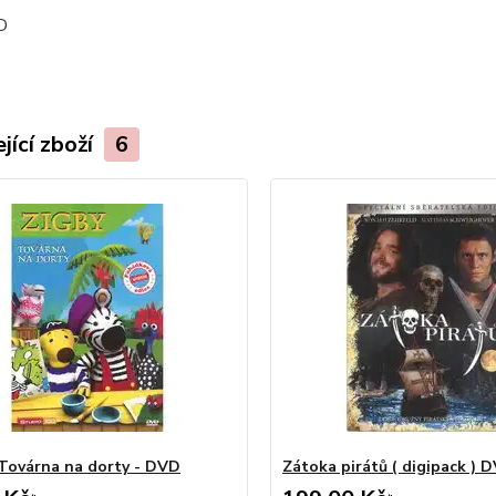
D
jící zboží
6
 Továrna na dorty - DVD
Zátoka pirátů ( digipack ) 