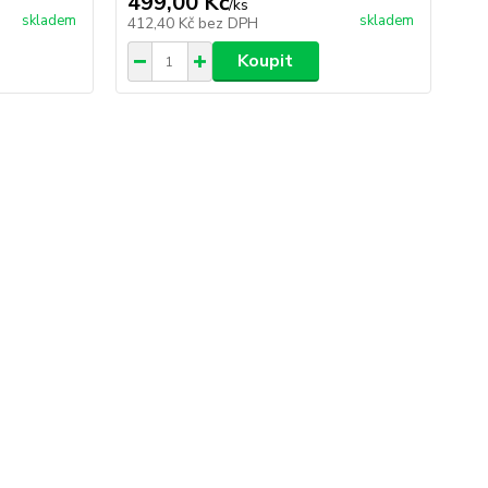
499,00 Kč
99
/
ks
skladem
skladem
412,40 Kč
bez DPH
82
Koupit