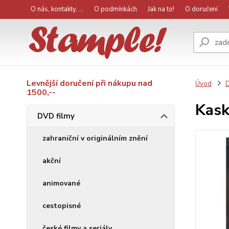
O nás, kontakty, ...
O podmínkách
Jak na to!
O doručení
Levnější doručení při nákupu nad
Úvod
D
1500,--
Kask
DVD filmy
zahraniční v originálním znění
akční
animované
cestopisné
české filmy a seriály