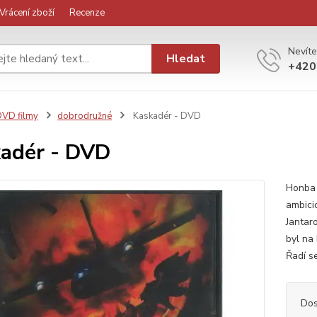
Vrácení zboží
Recenze
Nevíte
Hledat
+420
VD filmy
dobrodružné
Kaskadér - DVD
adér - DVD
Honba 
ambici
Jantar
byl na
Řadí s
Dos