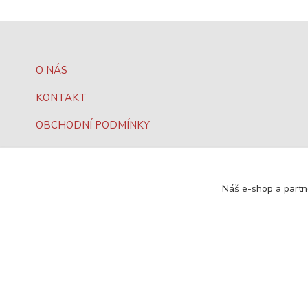
O NÁS
KONTAKT
OBCHODNÍ PODMÍNKY
JAK NAKUPOVAT?
OCHRANA DAT
Náš e-shop a partn
SEO, design a administrace
MEDIASYS