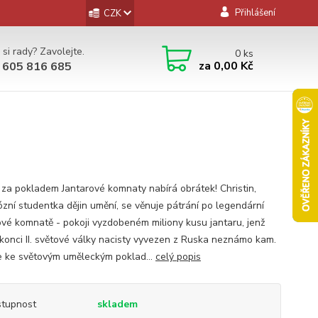
Přihlášení
CZK
 si rady? Zavolejte.
0
ks
za
0,00 Kč
 605 816 685
za pokladem Jantarové komnaty nabírá obrátek! Christin,
ózní studentka dějin umění, se věnuje pátrání po legendární
ové komnatě - pokoji vyzdobeném miliony kusu jantaru, jenž
 konci II. světové války nacisty vyvezen z Ruska neznámo kam.
e ke světovým uměleckým poklad...
celý popis
tupnost
skladem