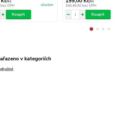
 Kč
199,00 Kč
/
ks
/
ks
skladem
č
bez DPH
164,46 Kč
bez DPH
Koupit
Koupit
zařazeno v kategoriích
odružné