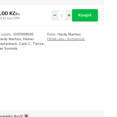
,00 Kč
/
ks
Koupit
82 Kč
bez DPH
roduktu:
DVD009500
Režie:
Hardy Martins
ardy Martins, Heiner
Hlídat cenu / dostupnost
auterbach, Carin C. Tietze,
an Sosniok
visející zboží
6