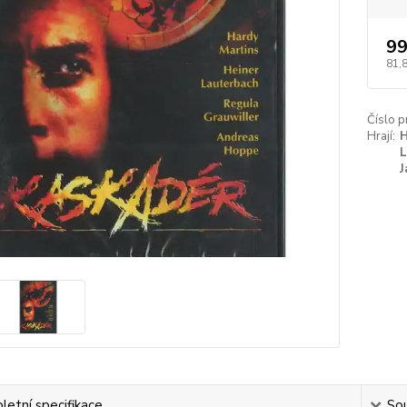
99
81,
Číslo p
Hrají:
H
L
J
etní specifikace
Sou