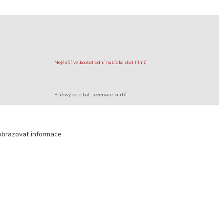
Nejširší velkoobchodní nabídka dvd filmů
Plážový volejbal, rezervace kurtů
Filmové novinky na DVD a Blu-Ray
obrazovat informace