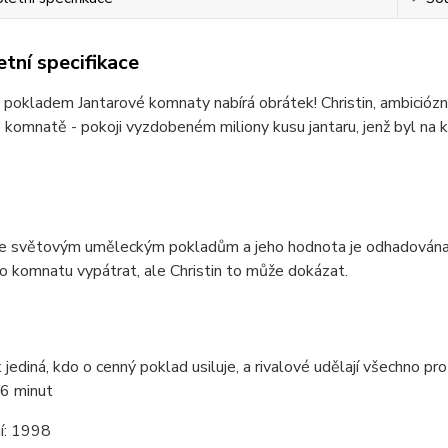
tní specifikace
pokladem Jantarové komnaty nabírá obrátek! Christin, ambiciózní
 komnatě - pokoji vyzdobeném miliony kusu jantaru, jenž byl na 
ke světovým uměleckým pokladům a jeho hodnota je odhadována 
 komnatu vypátrat, ale Christin to může dokázat.
jediná, kdo o cenný poklad usiluje, a rivalové udělají všechno pro 
6 minut
í:
1998