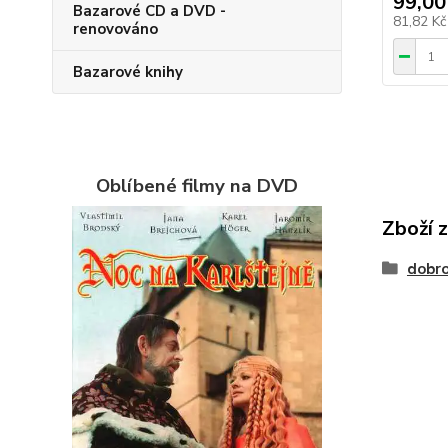
99,00
Bazarové CD a DVD -
81,82 K
renovováno
Bazarové knihy
Oblíbené filmy na DVD
Zboží 
dobr