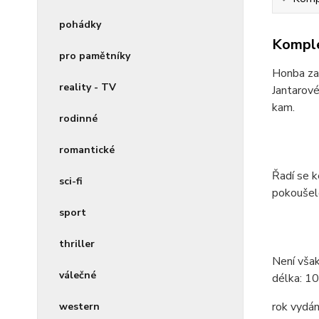
pohádky
Komple
pro pamětníky
Honba za 
reality - TV
Jantarové
kam.
rodinné
romantické
Řadí se 
sci-fi
pokoušelo
sport
thriller
Není však 
válečné
délka:
10
rok vydán
western