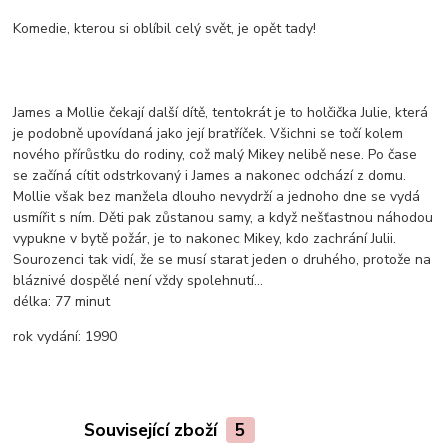
Komedie, kterou si oblíbil celý svět, je opět tady!
James a Mollie čekají další dítě, tentokrát je to holčička Julie, která
je podobně upovídaná jako její bratříček. Všichni se točí kolem
nového přírůstku do rodiny, což malý Mikey nelibě nese. Po čase
se začíná cítit odstrkovaný i James a nakonec odchází z domu.
Mollie však bez manžela dlouho nevydrží a jednoho dne se vydá
usmířit s ním. Děti pak zůstanou samy, a když nešťastnou náhodou
vypukne v bytě požár, je to nakonec Mikey, kdo zachrání Julii.
Sourozenci tak vidí, že se musí starat jeden o druhého, protože na
bláznivé dospělé není vždy spolehnutí...
délka:
77 minut
rok vydání:
1990
Související zboží
5