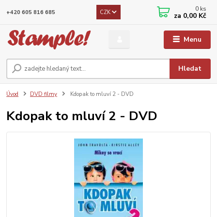
0
ks
CZK
+420 605 816 685
za
0,00 Kč
Menu
Hledat
Úvod
DVD filmy
Kdopak to mluví 2 - DVD
Kdopak to mluví 2 - DVD