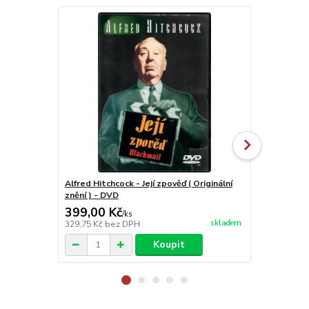
Alfred Hitchcock - Její zpověď ( Originální
Extrémní ro
znění ) - DVD
399,00 Kč
99,00 Kč
/
ks
skladem
329,75 Kč
bez DPH
81,82 Kč
bez
Koupit