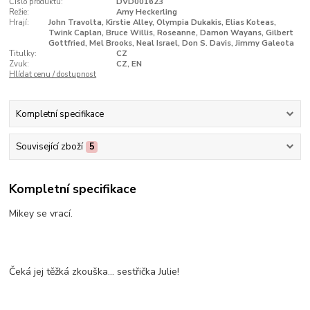
Číslo produktu:
DVD001623
Režie:
Amy Heckerling
Hrají:
John Travolta, Kirstie Alley, Olympia Dukakis, Elias Koteas,
Twink Caplan, Bruce Willis, Roseanne, Damon Wayans, Gilbert
Gottfried, Mel Brooks, Neal Israel, Don S. Davis, Jimmy Galeota
Titulky:
CZ
Zvuk:
CZ, EN
Hlídat cenu / dostupnost
Kompletní specifikace
Související zboží
5
Kompletní specifikace
Mikey se vrací.
Čeká jej těžká zkouška... sestřička Julie!