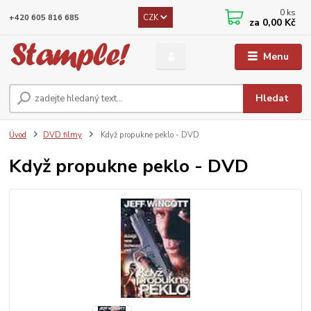
0
ks
CZK
+420 605 816 685
za
0,00 Kč
Menu
Hledat
Úvod
DVD filmy
Když propukne peklo - DVD
Když propukne peklo - DVD