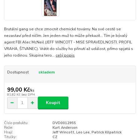
Brutální gang se chce zmocnit chemické továrny. Na své cestě se
nezastaví před ničím. Jen jeden muž to může překazit... Tím je bývalý
agent FBI Alec McNeil (JEFF WINCOTT - MISE SPRAVEDLNOSTI, PROFIL
VRAHA, ŠTVANEC). Vrátit do služby ho přinutí až událost, přímo spjatá s
jeho rodinou. Skupina tero...
celý popis
Dostupnost
skladem
99,00 Kč
/
ks
81,82 Kč
bez DPH
Koupit
Číslo produktu:
DVD0012955
Režie:
Kurt Anderson
Hrají:
Jeff Wincott, Leo Lee, Patrick Kilpatrick
Titulky:
CZ