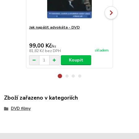
Jak napálit advokáta - DVD
Intimní pas
99,00 Kč
199,00 K
/
ks
skladem
81,82 Kč
bez DPH
164,46 Kč
be
Koupit
Zboží zařazeno v kategoriích
DVD filmy