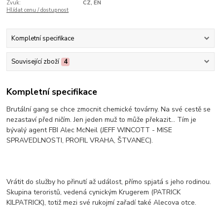
Zvuk:
CZ, EN
Hlídat cenu / dostupnost
Kompletní specifikace
Související zboží
4
Kompletní specifikace
Brutální gang se chce zmocnit chemické továrny. Na své cestě se
nezastaví před ničím. Jen jeden muž to může překazit... Tím je
bývalý agent FBI Alec McNeil (JEFF WINCOTT - MISE
SPRAVEDLNOSTI, PROFIL VRAHA, ŠTVANEC).
Vrátit do služby ho přinutí až událost, přímo spjatá s jeho rodinou.
Skupina teroristů, vedená cynickým Krugerem (PATRICK
KILPATRICK), totiž mezi své rukojmí zařadí také Alecova otce.