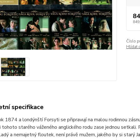
84
849
Číslo p
Hlídat 
tní specifikace
ok 1874 a londýnští Forsyti se připravují na malou rodinnou zásnub
ci tohoto starého váženého anglického rodu zase jednou setkali.
ladý a nemajetný floutek, není právě mužem, jakého by si starý J