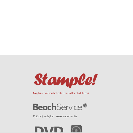
Nejširší velkoobchodní nabídka dvd filmů
Plážový volejbal, rezervace kurtů