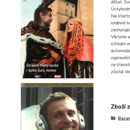
dělat. S
Úctyhodno
Na starto
rodinné b
zachycují
Viktorie 
střední v
automobil
vypravěče
za litera
zůstal d
Zboží 
Bazar