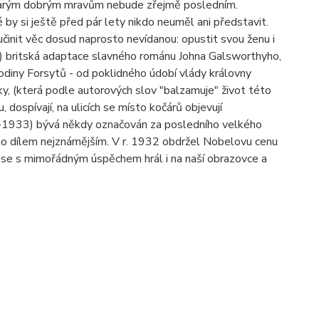
starým dobrým mravům nebude zřejmě posledním.
é by si ještě před pár lety nikdo neuměl ani představit.
 učinit věc dosud naprosto nevídanou: opustit svou ženu i
lná) britská adaptace slavného románu Johna Galsworthyho,
cí rodiny Forsytů - od poklidného údobí vlády královny
ky, (která podle autorových slov "balzamuje" život této
 dospívají, na ulicích se místo kočárů objevují
67-1933) bývá někdy označován za posledního velkého
jeho dílem nejznámějším. V r. 1932 obdržel Nobelovu cenu
67 se s mimořádným úspěchem hrál i na naší obrazovce a