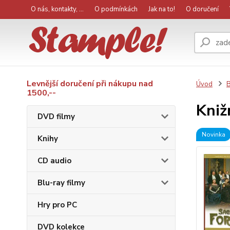
O nás, kontakty, ...
O podmínkách
Jak na to!
O doručení
Levnější doručení při nákupu nad
Úvod
B
1500,--
Kniž
DVD filmy
Novinka
Knihy
CD audio
Blu-ray filmy
Hry pro PC
DVD kolekce