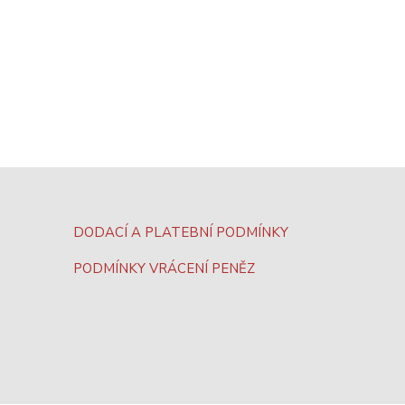
DODACÍ A PLATEBNÍ PODMÍNKY
PODMÍNKY VRÁCENÍ PENĚZ