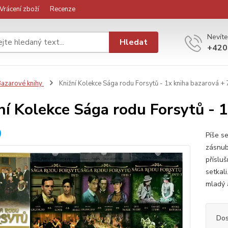
Vrácení zboží
Recenze
Nevíte
Hledat
+420
azarové knihy
Knižní Kolekce Sága rodu Forsytů - 1x kniha bazarová +
ní Kolekce Sága rodu Forsytů - 
Píše s
zásnubn
příslu
setkal
mladý 
Dos