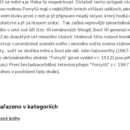
vět se mění a je třeba to respektovat. Ostatně tento ústupek 
u rodinou Forsytů mají v nejbližších letech otřásat události, jak
vním bloku první z nich je již připraven mladý Jolyon, který hodlá
ohatství a jít za hlasem srdce... Tak začíná nejnovější (desetidí
cího v celé své šíři (tzn. tří románových trilogií) život tří genera
až do dvacátých let minulého století. Hrdinové této rodové kroni
rstvy) v proměnlivé scenérii svého i okolního světa zvolna stárnou,
y... svět se zkrátka mění a život jde dál. John Galsworthy (18
 viktoriánského období, "Forsyti" (první vydání v r. 1922) jsou 
turu.) První šestadvacetidílný televizní přepis "Forsytů" z r. 19
odnes v povědomí řady diváků.
zařazeno v kategoriích
ové knihy