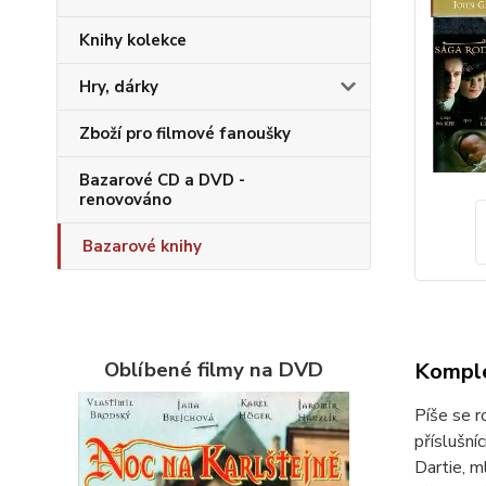
Knihy kolekce
Hry, dárky
Zboží pro filmové fanoušky
Bazarové CD a DVD -
renovováno
Bazarové knihy
Oblíbené filmy na DVD
Komple
Píše se r
příslušní
Dartie, m