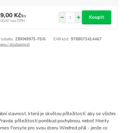
9,00 Kč
/
ks
Koupit
,00 Kč
bez DPH
roduktu:
ZBKN8975-F5/6
EAN kód:
9788073414467
cenu / dostupnost
ní slavnost, která je skvělou příležitostí, aby se všichni
 Pravda, příležitostí poněkud pochybnou, neboť Monty
ames Forsyte pro svou dceru Winifred přál - jenže co