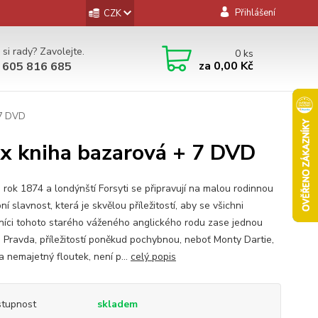
Přihlášení
CZK
 si rady? Zavolejte.
0
ks
za
0,00 Kč
 605 816 685
 7 DVD
1x kniha bazarová + 7 DVD
e rok 1874 a londýnští Forsyti se připravují na malou rodinnou
í slavnost, která je skvělou příležitostí, aby se všichni
šníci tohoto starého váženého anglického rodu zase jednou
i. Pravda, příležitostí poněkud pochybnou, neboť Monty Dartie,
a nemajetný floutek, není p...
celý popis
tupnost
skladem