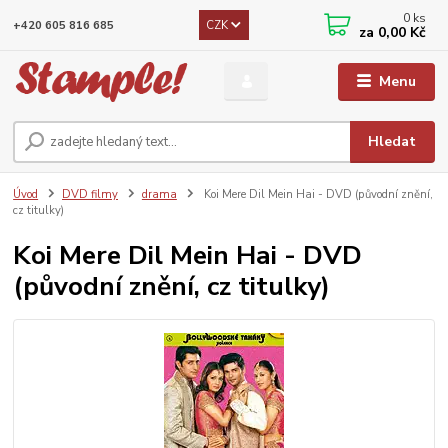
0
ks
CZK
+420 605 816 685
za
0,00 Kč
Menu
Hledat
Úvod
DVD filmy
drama
Koi Mere Dil Mein Hai - DVD (původní znění,
cz titulky)
Koi Mere Dil Mein Hai - DVD
(původní znění, cz titulky)