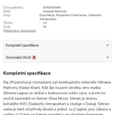
Číslo produktu:
DVD000999
Režie:
Deepak Ramsay
Hrají:
Diya Mirza, Priyanshu Chatterjee, Sadashiv
Amrapurkar
Titulky:
CZ
Zvuk:
HI
Hlídat cenu / dostupnost
Kompletní specifikace
Související zboží
6
Kompletní specifikace
Raj (Priyanshu) je rozmazlený syn bombajského milionáře Vikrama
Malhotry (Kadar Khan). Rád žije na plné obrátky. Jeho matka
(Reema Lagoo) se obává o budoucnost svého syna, a proto ho
nechá zasnoubit se Simran (Diya Mirza). Simran je dcerou
bohatého N.R.I (Sadashiv Amrapurkar) a studuje v Dubaji. Simran
sama je také od přírody divoká a jediné, co jí zajímá, jsou zábava a
večírky. V Dubaji se Simran seznámí s muzikantem Sameerem