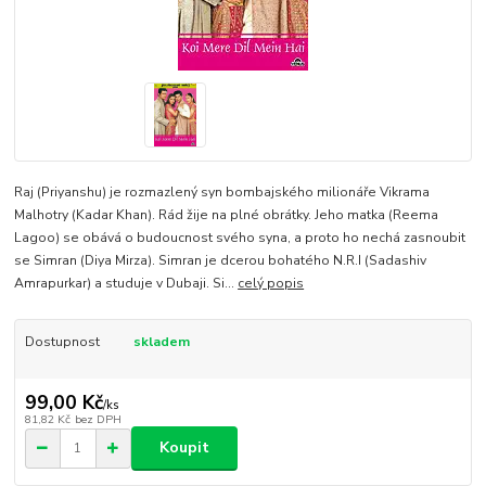
Raj (Priyanshu) je rozmazlený syn bombajského milionáře Vikrama
Malhotry (Kadar Khan). Rád žije na plné obrátky. Jeho matka (Reema
Lagoo) se obává o budoucnost svého syna, a proto ho nechá zasnoubit
se Simran (Diya Mirza). Simran je dcerou bohatého N.R.I (Sadashiv
Amrapurkar) a studuje v Dubaji. Si...
celý popis
Dostupnost
skladem
99,00 Kč
/
ks
81,82 Kč
bez DPH
Koupit