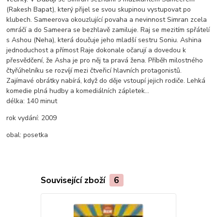
(Rakesh Bapat), který přijel se svou skupinou vystupovat po
klubech. Sameerova okouzlující povaha a nevinnost Simran zcela
omráčí a do Sameera se bezhlavě zamiluje. Raj se mezitím spřátelí
s Ashou (Neha), která doučuje jeho mladší sestru Soniu. Ashina
jednoduchost a přímost Raje dokonale očarují a dovedou k
přesvědčení, že Asha je pro něj ta pravá žena. Příběh milostného
čtyřúhelníku se rozvíjí mezi čtveřicí hlavních protagonistů.
Zajímavé obrátky nabírá, když do děje vstoupí jejich rodiče. Lehká
komedie plná hudby a komediálních zápletek...
délka:
140 minut
rok vydání:
2009
obal:
posetka
Související zboží
6