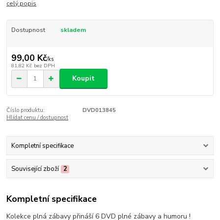
celý popis
Dostupnost
skladem
99,00 Kč
/
ks
81,82 Kč
bez DPH
Koupit
Číslo produktu:
DVD013845
Hlídat cenu / dostupnost
Kompletní specifikace
Související zboží
2
Kompletní specifikace
Kolekce plná zábavy přináší 6 DVD plné zábavy a humoru !