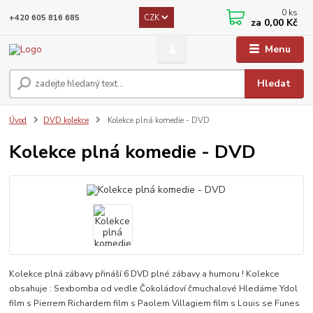
0
ks
CZK
+420 605 816 685
za
0,00 Kč
Menu
Hledat
Úvod
DVD kolekce
Kolekce plná komedie - DVD
Kolekce plná komedie - DVD
Kolekce plná zábavy přináší 6 DVD plné zábavy a humoru ! Kolekce
obsahuje : Sexbomba od vedle Čokoládoví čmuchalové Hledáme Ydol
film s Pierrem Richardem film s Paolem Villagiem film s Louis se Funes