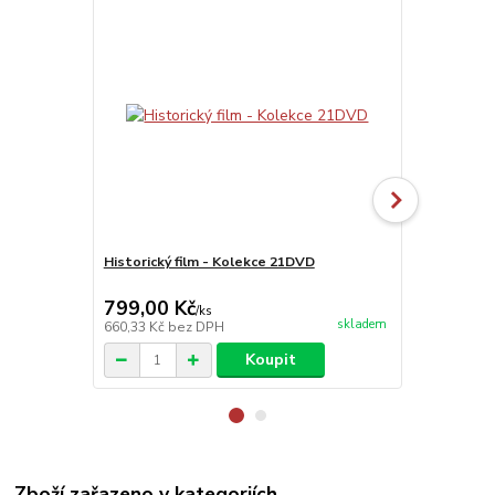
Historický film - Kolekce 21DVD
Kolekce Čes
- DVD
799,00 Kč
99,00 Kč
/
ks
skladem
660,33 Kč
bez DPH
81,82 Kč
bez
Koupit
Zboží zařazeno v kategoriích