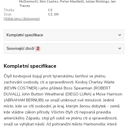
McDermott, Kim Coates, Peter MacNeill, Julian Richings, Ian
Tracey
Titulky:
CZ
Zvuk:
CZ, EN
Hlídat cenu / dostupnost
Kompletní specifikace
Související zboží
2
Kompletní specifikace
Čtyři kovbojové bojují proti tyranskému šerifovi ve jménu
zachování svobody, cti a spravedlnosti. Kovboj Charley Waite
(KEVIN COSTNER) i jeho přátelé Boss Spearman (ROBERT
DUVALL), John Button Weatheral (DIEGO LUNA) a Mose Harrison
(ABRAHAM BERNUBI) se snaží uniknout své minulosti. Jediné
místo, kde se cítí svobodní, je kraj, kterým ženou dobytek - země,
kde vládne zákon přírody. Všichni čtyři ctí nepsaná pravidla
amerického Západu, stojí při sobě ve jménu cti a spravedlnosti,
snaží se vyhýbat násilí. Až pohraniční město Harmonville, které