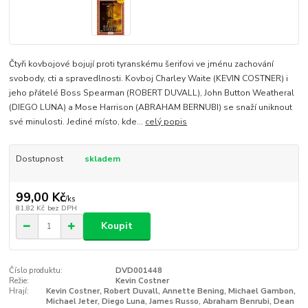
Čtyři kovbojové bojují proti tyranskému šerifovi ve jménu zachování
svobody, cti a spravedlnosti. Kovboj Charley Waite (KEVIN COSTNER) i
jeho přátelé Boss Spearman (ROBERT DUVALL), John Button Weatheral
(DIEGO LUNA) a Mose Harrison (ABRAHAM BERNUBI) se snaží uniknout
své minulosti. Jediné místo, kde...
celý popis
Dostupnost
skladem
99,00 Kč
/
ks
81,82 Kč
bez DPH
Koupit
Číslo produktu:
DVD001448
Režie:
Kevin Costner
Hrají:
Kevin Costner, Robert Duvall, Annette Bening, Michael Gambon,
Michael Jeter, Diego Luna, James Russo, Abraham Benrubi, Dean