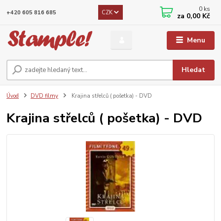
0
ks
CZK
+420 605 816 685
za
0,00 Kč
Menu
Hledat
Úvod
DVD filmy
Krajina střelců ( pošetka) - DVD
Krajina střelců ( pošetka) - DVD