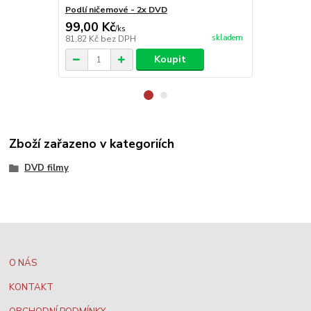
Podlí ničemové - 2x DVD
Můj pes Bud
99,00 Kč
99,00 Kč
/
ks
skladem
81,82 Kč
bez DPH
81,82 Kč
bez
Koupit
Zboží zařazeno v kategoriích
DVD filmy
O NÁS
KONTAKT