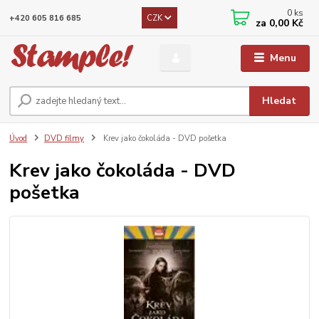
0
ks
CZK
+420 605 816 685
za
0,00 Kč
Menu
Hledat
Úvod
DVD filmy
Krev jako čokoláda - DVD pošetka
Krev jako čokoláda - DVD
pošetka