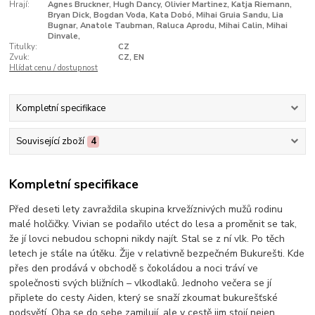
Hrají:
Agnes Bruckner, Hugh Dancy, Olivier Martinez, Katja Riemann,
Bryan Dick, Bogdan Voda, Kata Dobó, Mihai Gruia Sandu, Lia
Bugnar, Anatole Taubman, Raluca Aprodu, Mihai Calin, Mihai
Dinvale,
Titulky:
CZ
Zvuk:
CZ, EN
Hlídat cenu / dostupnost
Kompletní specifikace
Související zboží
4
Kompletní specifikace
Před deseti lety zavraždila skupina krvežíznivých mužů rodinu
malé holčičky. Vivian se podařilo utéct do lesa a proměnit se tak,
že jí lovci nebudou schopni nikdy najít. Stal se z ní vlk. Po těch
letech je stále na útěku. Žije v relativně bezpečném Bukurešti. Kde
přes den prodává v obchodě s čokoládou a noci tráví ve
společnosti svých bližních – vlkodlaků. Jednoho večera se jí
připlete do cesty Aiden, který se snaží zkoumat bukurešťské
podsvětí. Oba se do sebe zamilují, ale v cestě jim stojí nejen