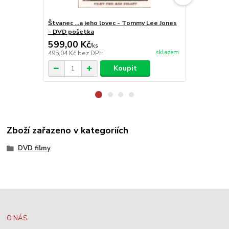
Štvanec ...a jeho lovec - Tommy Lee Jones
Život a smr
- DVD pošetka
599,00 Kč
199,00 K
/
ks
skladem
495,04 Kč
bez DPH
164,46 Kč
be
Koupit
Zboží zařazeno v kategoriích
DVD filmy
O NÁS