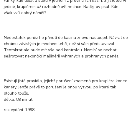
Afriky, kde dělal u stolu v jednom z provinčních kasin. S jistotou ví
jediné, krupiérem už rozhodně být nechce. Raději by psal. Kde
však vzít dobrý námět?
Nedostatek peněz ho přinutí do kasina znovu nastoupit. Návrat do
chrámu závislých je mnohem lehčí, než si sám představoval.
Tentokrát ale bude mít vše pod kontrolou. Nemíní se nechat
sešrotovat nekončící mašinérií vyhraných a prohraných peněz.
Existují jistá pravidla, jejichž porušení znamená pro krupiéra konec
kariéry. Jenže právě to porušení je onou výzvou, po které tak
dlouho toužil.
délka:
89 minut
rok vydání:
1998