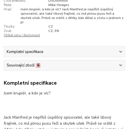
Číslo produktu:
DVD004405
Režie:
Mike Hodges
Hrají:
Jsem krupiér, a kdo je víc? Jack Manfred je nepříliš úspěšný
spisovatel, ale také libový frajírek, co má plnou pusu řečí a
skutek utek. Právě se vrátil z Afriky, kde dělal u stolu v jednom z
pr
Titulky:
CZ
Zvuk:
CZ, EN
Hlídat cenu / dostupnost
Kompletní specifikace
Související zboží
6
Kompletní specifikace
Jsem krupiér, a kdo je víc?
Jack Manfred je nepříliš úspěšný spisovatel, ale také libový
frajírek, co má plnou pusu řečí a skutek utek. Právě se vrátil z