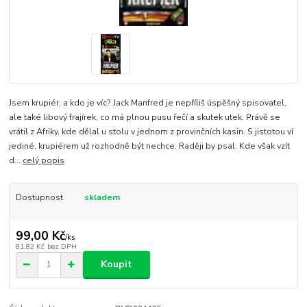
Jsem krupiér, a kdo je víc? Jack Manfred je nepříliš úspěšný spisovatel,
ale také libový frajírek, co má plnou pusu řečí a skutek utek. Právě se
vrátil z Afriky, kde dělal u stolu v jednom z provinčních kasin. S jistotou ví
jediné, krupiérem už rozhodně být nechce. Raději by psal. Kde však vzít
d...
celý popis
Dostupnost
skladem
99,00 Kč
/
ks
81,82 Kč
bez DPH
Koupit