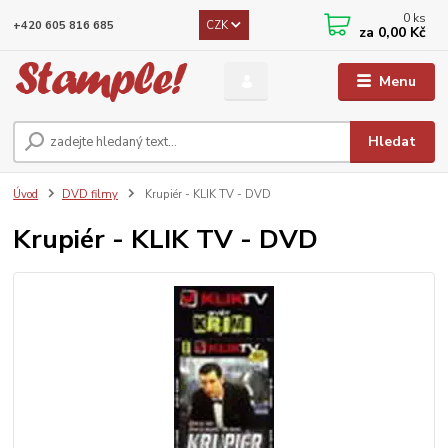
0
ks
CZK
+420 605 816 685
za
0,00 Kč
Menu
Hledat
Úvod
DVD filmy
Krupiér - KLIK TV - DVD
Krupiér - KLIK TV - DVD