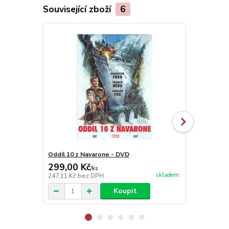
Související zboží
6
Oddíl 10 z Navarone - DVD
Superbad - 
299,00 Kč
99,00 Kč
/
ks
skladem
247,11 Kč
bez DPH
81,82 Kč
bez
Koupit