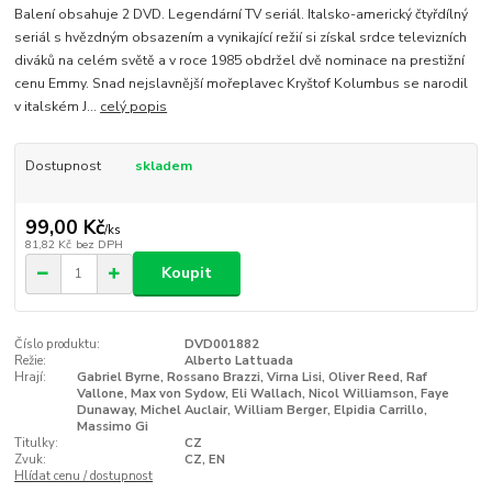
Balení obsahuje 2 DVD. Legendární TV seriál. Italsko-americký čtyřdílný
seriál s hvězdným obsazením a vynikající režií si získal srdce televizních
diváků na celém světě a v roce 1985 obdržel dvě nominace na prestižní
cenu Emmy. Snad nejslavnější mořeplavec Kryštof Kolumbus se narodil
v italském J...
celý popis
Dostupnost
skladem
99,00 Kč
/
ks
81,82 Kč
bez DPH
Koupit
Číslo produktu:
DVD001882
Režie:
Alberto Lattuada
Hrají:
Gabriel Byrne, Rossano Brazzi, Virna Lisi, Oliver Reed, Raf
Vallone, Max von Sydow, Eli Wallach, Nicol Williamson, Faye
Dunaway, Michel Auclair, William Berger, Elpidia Carrillo,
Massimo Gi
Titulky:
CZ
Zvuk:
CZ, EN
Hlídat cenu / dostupnost