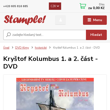
0
ks
CZK
+420 605 816 685
za
0,00 Kč
Menu
Hledat
Úvod
DVD filmy
historické
Kryštof Kolumbus 1. a 2. část - DVD
Kryštof Kolumbus 1. a 2. část -
DVD