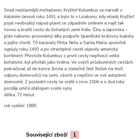
Snad nejslavnější mořeplavec Kryštof Kolumbus se narodil v
italském Janově roku 1451 a bylo to v Lisabonu, kdy mladý Kryštof
pojal neobvyklý nápad plavit se západním směrem a najít tak
novou a kratší cestu do bohatých zemí Indie, Číny a Japonska –
plán nakonec provedený díky podpoře španělské královny Isabely
a jejího chotě. Tři karavely Pinta, Niňa a Santa Maria společně
vypluly roku 1492 a po strastiplné cestě objevily americký
kontinent. Přestože Kolumbus z první cesty nepřivezl velké
bohatství, byl přivítán jako hrdina. Ve svých průzkumných cestách
pokračoval až do konce života a statečně čelil živlům na moři,
odporu domorodců na zemi, závisti a nepřízni ve své adoptivní
domovině. Z poslední cesty se vrátil v roce 1504 a o dva roky
později umírá obklopen svými syny.
délka:
72 minut
rok vydání:
1985
Související zboží
1