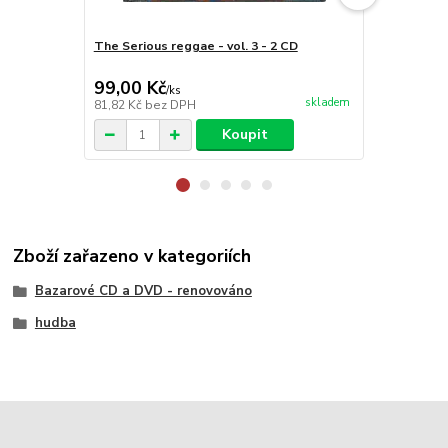
The Serious reggae - vol. 3 - 2 CD
Sfeervol De
99,00 Kč
99,00 Kč
/
ks
skladem
81,82 Kč
bez DPH
81,82 Kč
bez
Koupit
Zboží zařazeno v kategoriích
Bazarové CD a DVD - renovováno
hudba