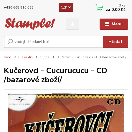
0
ks
CZK
+420 605 816 685
za
0,00 Kč
Menu
Hledat
Úvod
CD audio
hudba
Kučerovci - Cucurucucu - CD /bazarové zboží/
Kučerovci - Cucurucucu - CD
/bazarové zboží/