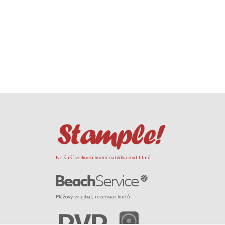
Nejširší velkoobchodní nabídka dvd filmů
Plážový volejbal, rezervace kurtů