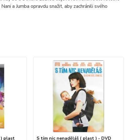
 Nani a Jumba opravdu snažit, aby zachránili svého
 ) plast
S tím nic nenaděláš ( plast ) - DVD