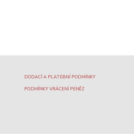
DODACÍ A PLATEBNÍ PODMÍNKY
PODMÍNKY VRÁCENÍ PENĚZ