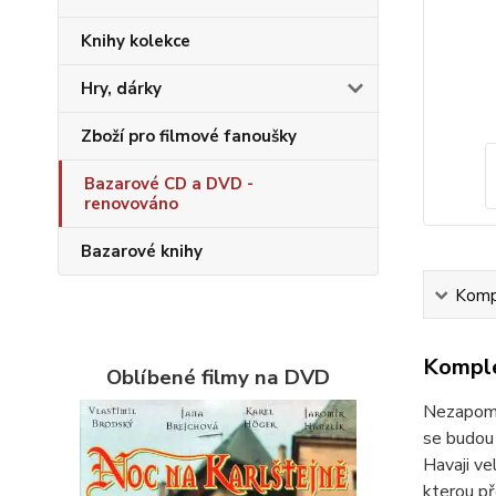
Knihy kolekce
Hry, dárky
Zboží pro filmové fanoušky
Bazarové CD a DVD -
renovováno
Bazarové knihy
Kompl
Komple
Oblíbené filmy na DVD
Nezapomen
se budou 
Havaji ve
kterou př