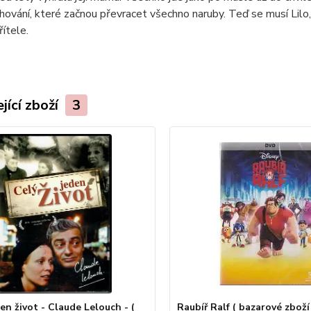
hování, které začnou převracet všechno naruby. Teď se musí Lilo,
ítele.
jící zboží
3
en život - Claude Lelouch - (
Raubíř Ralf ( bazarové zboží