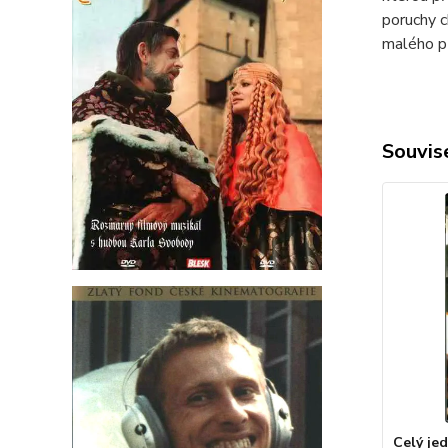
poruchy c
malého př
Souvise
Celý jed