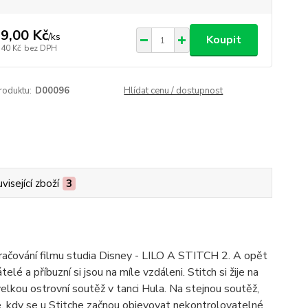
9,00 Kč
/
ks
Koupit
,40 Kč
bez DPH
roduktu:
D00096
Hlídat cenu / dostupnost
visející zboží
3
račování filmu studia Disney - LILO A STITCH 2. A opět
lé a příbuzní si jsou na míle vzdáleni. Stitch si žije na
velkou ostrovní soutěž v tanci Hula. Na stejnou soutěž,
le, kdy se u Stitche začnou objevovat nekontrolovatelné