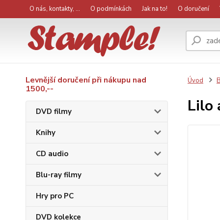
O nás, kontakty, ...
O podmínkách
Jak na to!
O doručení
Levnější doručení při nákupu nad
Úvod
B
1500,--
Lilo
DVD filmy
Knihy
CD audio
Blu-ray filmy
Hry pro PC
DVD kolekce