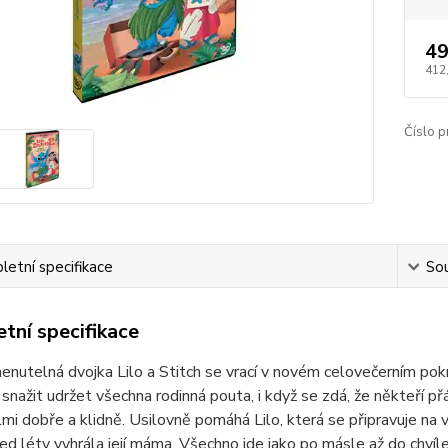
49
412
Číslo p
etní specifikace
Sou
tní specifikace
utelná dvojka Lilo a Stitch se vrací v novém celovečerním pok
snažit udržet všechna rodinná pouta, i když se zdá, že někteří přáte
lmi dobře a klidně. Usilovně pomáhá Lilo, která se připravuje na 
ed léty vyhrála její máma. Všechno jde jako po másle až do chví