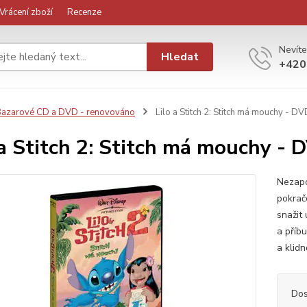
Vrácení zboží
Recenze
Nevíte
Hledat
+420
azarové CD a DVD - renovováno
Lilo a Stitch 2: Stitch má mouchy - D
 a Stitch 2: Stitch má mouchy - 
Nezapo
pokrač
snažit 
a příbu
a klidn
Dos