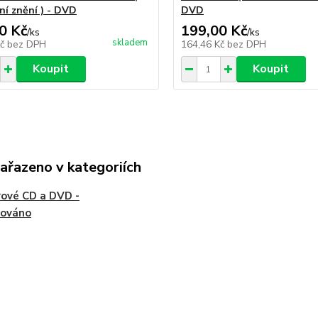
ní znění ) - DVD
DVD
0 Kč
199,00 Kč
/
ks
/
ks
skladem
Kč
bez DPH
164,46 Kč
bez DPH
Koupit
Koupit
zařazeno v kategoriích
ové CD a DVD -
vováno