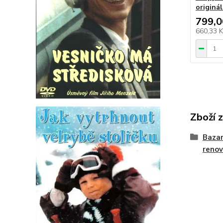
originál
799,0
660,33 
Zboží 
Bazar
reno