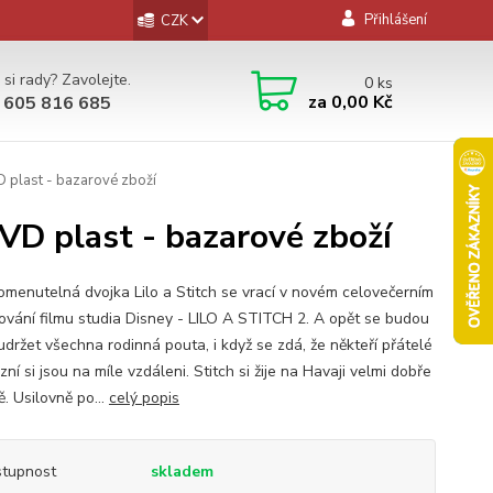
Přihlášení
CZK
 si rady? Zavolejte.
0
ks
za
0,00 Kč
 605 816 685
VD plast - bazarové zboží
DVD plast - bazarové zboží
menutelná dvojka Lilo a Stitch se vrací v novém celovečerním
ování filmu studia Disney - LILO A STITCH 2. A opět se budou
udržet všechna rodinná pouta, i když se zdá, že někteří přátelé
zní si jsou na míle vzdáleni. Stitch si žije na Havaji velmi dobře
ě. Usilovně po...
celý popis
tupnost
skladem