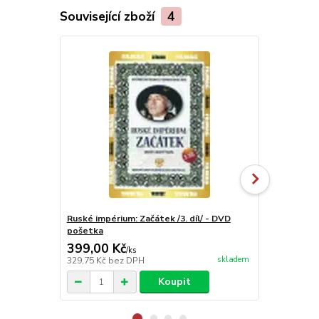
Související zboží
4
Ruské impérium: Začátek /3. díl/ - DVD
Smrtelné ho
pošetka
399,00 Kč
249,00 K
/
ks
skladem
329,75 Kč
bez DPH
205,79 Kč
be
Koupit