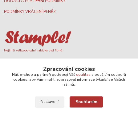
DODACÍ A PLATEBNÍ PODMÍNKY
PODMÍNKY VRÁCENÍ PENĚZ
Nejširší velkoobchodní nabídka dvd filmů
Zpracování cookies
Plážový volejbal, rezervace kurtů
Náš e-shop a partneři potřebují Váš
souhlas
s použitím souborů
cookies, aby Vám mohli zobrazovat informace týkající se Vašich
zájmů.
Souhlasím
Nastavení
Filmové novinky na DVD a Blu-Ray
SEO, design a administrace
MEDIASYS