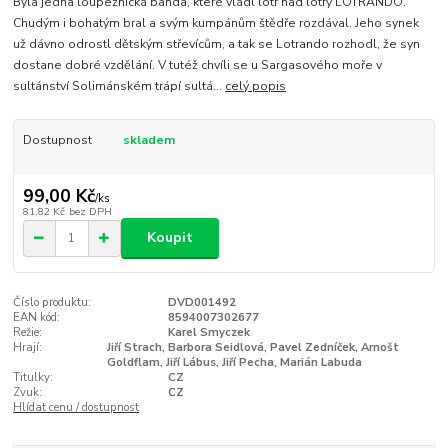
Byla jedna loupežnická banda, které vládl lotr nad lotry LOTRANDO.
Chudým i bohatým bral a svým kumpánům štědře rozdával. Jeho synek
už dávno odrostl dětským střevícům, a tak se Lotrando rozhodl, že syn
dostane dobré vzdělání. V tutéž chvíli se u Sargasového moře v
sultánství Solimánském trápí sultá...
celý popis
Dostupnost
skladem
99,00 Kč
/
ks
81,82 Kč
bez DPH
Koupit
Číslo produktu:
DVD001492
EAN kód:
8594007302677
Režie:
Karel Smyczek
Hrají:
Jiří Strach, Barbora Seidlová, Pavel Zedníček, Arnošt
Goldflam, Jiří Lábus, Jiří Pecha, Marián Labuda
Titulky:
CZ
Zvuk:
CZ
Hlídat cenu / dostupnost