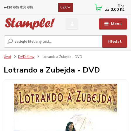
0
ks
CZK
+420 605 816 685
za
0,00 Kč
Menu
Hledat
Úvod
DVD filmy
Lotrando a Zubejda - DVD
Lotrando a Zubejda - DVD