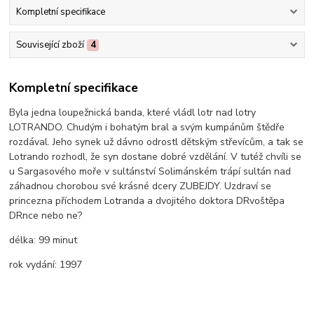
Kompletní specifikace
Související zboží
4
Kompletní specifikace
Byla jedna loupežnická banda, které vládl lotr nad lotry
LOTRANDO. Chudým i bohatým bral a svým kumpánům štědře
rozdával. Jeho synek už dávno odrostl dětským střevícům, a tak se
Lotrando rozhodl, že syn dostane dobré vzdělání. V tutéž chvíli se
u Sargasového moře v sultánství Solimánském trápí sultán nad
záhadnou chorobou své krásné dcery ZUBEJDY. Uzdraví se
princezna příchodem Lotranda a dvojitého doktora DRvoštěpa
DRnce nebo ne?
délka:
99 minut
rok vydání:
1997