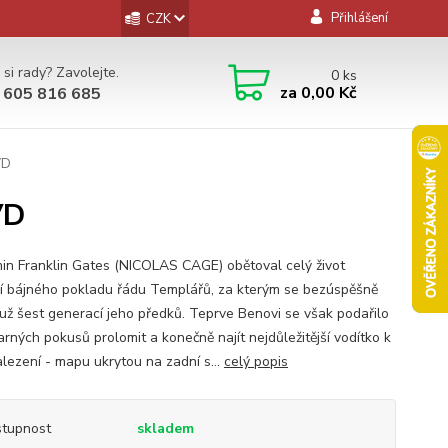
Přihlášení
CZK
 si rady? Zavolejte.
0
ks
za
0,00 Kč
 605 816 685
VD
VD
in Franklin Gates (NICOLAS CAGE) obětoval celý život
í bájného pokladu řádu Templářů, za kterým se bezúspěšně
 už šest generací jeho předků. Teprve Benovi se však podařilo
arných pokusů prolomit a konečně najít nejdůležitější vodítko k
alezení - mapu ukrytou na zadní s...
celý popis
tupnost
skladem