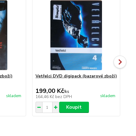
zboží)
Vetřelci DVD digipack (bazarové zboží)
Veř
DV
199,00 Kč
19
/
ks
skladem
skladem
164,46 Kč
bez DPH
16
Koupit