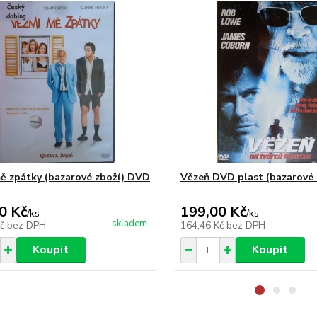
ě zpátky (bazarové zboží) DVD
Vězeň DVD plast (bazarové 
0 Kč
199,00 Kč
/
ks
/
ks
skladem
Kč
bez DPH
164,46 Kč
bez DPH
Koupit
Koupit