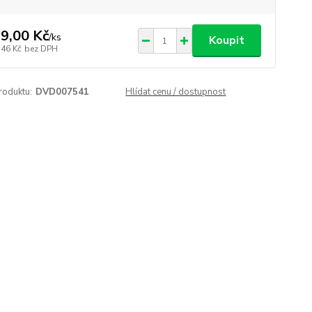
9,00 Kč
/
ks
Koupit
,46 Kč
bez DPH
roduktu:
DVD007541
Hlídat cenu / dostupnost