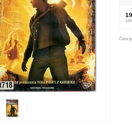
19
164
Číslo p