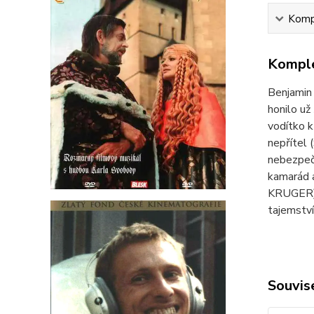
Kompl
Komple
Benjamin
honilo už
vodítko k
nepřítel
nebezpečn
kamarád 
KRUGER). 
tajemství
Souvise