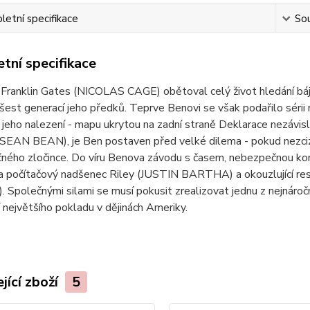
etní specifikace
Sou
tní specifikace
 Franklin Gates (NICOLAS CAGE) obětoval celý život hledání b
 šest generací jeho předků. Teprve Benovi se však podařilo sérii
 jeho nalezení - mapu ukrytou na zadní straně Deklarace nezávisl
 (SEAN BEAN), je Ben postaven před velké dilema - pokud nezciz
ého zločince. Do víru Benova závodu s časem, nebezpečnou konk
a počítačový nadšenec Riley (JUSTIN BARTHA) a okouzlující res
Společnými silami se musí pokusit zrealizovat jednu z nejnáročn
 největšího pokladu v dějinách Ameriky.
jící zboží
5