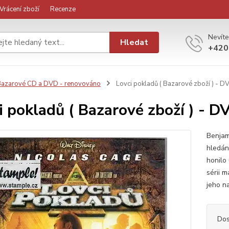
Vrácení zboží
Recenze
Nevíte
Hledat
+420
azarové CD a DVD - renovováno
Lovci pokladů ( Bazarové zboží ) - D
i pokladů ( Bazarové zboží ) - D
Benjam
hledán
honilo
sérii m
jeho n
Dos