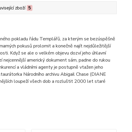
visející zboží
5
ájného pokladu řádu Templářů, za kterým se bezúspěšně
 marných pokusů prolomit a konečně najít nejdůležitější
osti. Když se ale o velkém objevu dozví jeho úhlavní
í nejcennější americký dokument sám, padne do rukou
urencí a vládními agenty je postupně vtažen jeho
taurátorka Národního archivu Abigail Chase (DIANE
ějších loupeží všech dob a rozluštit 2000 let staré