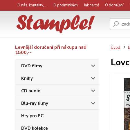
O nás, kontakty, ...
O podmínkách
Jak na to!
O doručení
Levnější doručení při nákupu nad
Úvod
B
1500,--
Lovc
DVD filmy
Knihy
CD audio
Blu-ray filmy
Hry pro PC
DVD kolekce