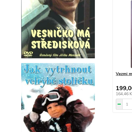
Vezmi m
199,0
164,46 