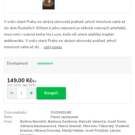
V srdci staré Prahy se ukrývá obrovský poklad, jehož minulost sahá až
do dob Rudolfa II. Klíčem k jeho nalezení je několik vzácných artefaktů,
mezi nimi i vzácná kniha Via Lucis, kvůli níž umírá stařičký majitel
antikvariátu. V srdci staré Prahy se ukrývá obrovský poklad, jehož
minulost sahá až do ...
celý popis
Dostupnost
skladem
149,00 Kč
/
ks
123,14 Kč
bez DPH
Koupit
Číslo produktu:
DVD000168
Režie:
Pavel Jandourek
Hrají:
Bořivoj Navrátil, Barbora Seidlová, Matyáš Valenta, Josef Somr,
Adriana Neubauerová, Maroš Kramár, Miroslav Táborský, Vladimír
Kratina, Milena Dvorská, Matěj Hádek, Josef Polášek, Libuše