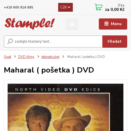
0
ks
CZK
+420 605 816 685
za
0,00 Kč
Menu
Hledat
Úvod
DVD filmy
dobrodružné
Maharal ( pošetka ) DVD
Maharal ( pošetka ) DVD