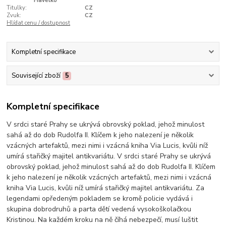
Havelko
Titulky:
CZ
Zvuk:
CZ
Hlídat cenu / dostupnost
Kompletní specifikace
Související zboží
5
Kompletní specifikace
V srdci staré Prahy se ukrývá obrovský poklad, jehož minulost
sahá až do dob Rudolfa II. Klíčem k jeho nalezení je několik
vzácných artefaktů, mezi nimi i vzácná kniha Via Lucis, kvůli níž
umírá stařičký majitel antikvariátu. V srdci staré Prahy se ukrývá
obrovský poklad, jehož minulost sahá až do dob Rudolfa II. Klíčem
k jeho nalezení je několik vzácných artefaktů, mezi nimi i vzácná
kniha Via Lucis, kvůli níž umírá stařičký majitel antikvariátu. Za
legendami opředeným pokladem se kromě policie vydává i
skupina dobrodruhů a parta dětí vedená vysokoškolačkou
Kristinou. Na každém kroku na ně číhá nebezpečí, musí luštit