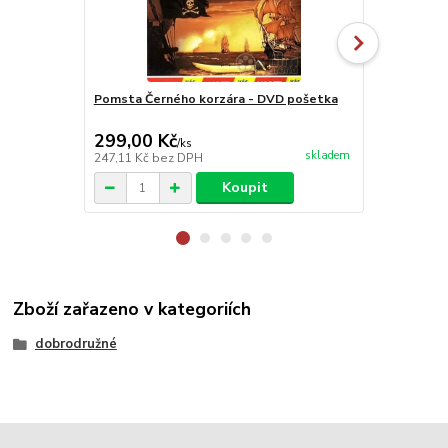
Pomsta Černého korzára - DVD pošetka
Asterix a O
/bazarové zb
299,00 Kč
799,00 K
/
ks
skladem
247,11 Kč
bez DPH
660,33 Kč
be
Koupit
Zboží zařazeno v kategoriích
dobrodružné