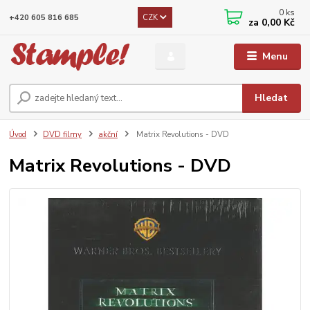
0
ks
CZK
+420 605 816 685
za
0,00 Kč
Menu
Hledat
Úvod
DVD filmy
akční
Matrix Revolutions - DVD
Matrix Revolutions - DVD