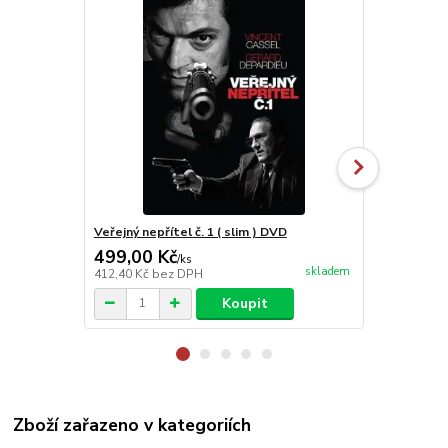
Veřejný nepřítel č. 1 ( slim ) DVD
Veřejný nepř
499,00 Kč
499,00 K
/
ks
skladem
412,40 Kč
bez DPH
412,40 Kč
be
Koupit
Zboží zařazeno v kategoriích