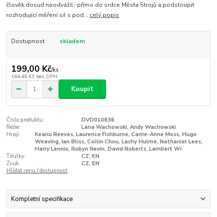
člověk dosud neodvážil- přímo do srdce Města Strojů a podstoupit
rozhodující měření sil s pod...
celý popis
Dostupnost
skladem
199,00 Kč
/
ks
164,46 Kč
bez DPH
Koupit
Číslo produktu:
DVD010836
Režie:
Lana Wachowski, Andy Wachowski
Hrají:
Keanu Reeves, Laurence Fishburne, Carrie-Anne Moss, Hugo
Weaving, Ian Bliss, Collin Chou, Lachy Hulme, Nathaniel Lees,
Harry Lennix, Robyn Nevin, David Roberts, Lambert Wi
Titulky:
CZ, EN
Zvuk:
CZ, EN
Hlídat cenu / dostupnost
Kompletní specifikace