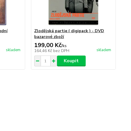
ední
Zlodějská partie ( digipack ) - DVD
bazarové zboží
199,00 Kč
/
ks
skladem
skladem
164,46 Kč
bez DPH
Koupit