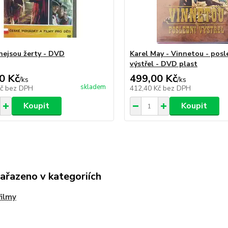
 nejsou žerty - DVD
Karel May - Vinnetou - posl
výstřel - DVD plast
0 Kč
499,00 Kč
/
ks
/
ks
skladem
Kč
bez DPH
412,40 Kč
bez DPH
Koupit
Koupit
zařazeno v kategoriích
ilmy