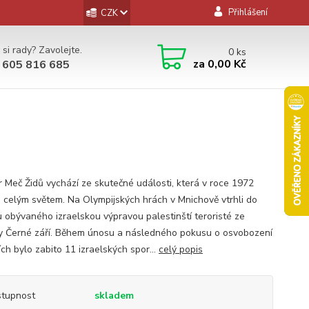
Přihlášení
CZK
 si rady? Zavolejte.
0
ks
za
0,00 Kč
 605 816 685
er Meč Židů vychází ze skutečné události, která v roce 1972
a celým světem. Na Olympijských hrách v Mnichově vtrhli do
u obývaného izraelskou výpravou palestinští teroristé ze
y Černé září. Během únosu a následného pokusu o osvobození
ch bylo zabito 11 izraelských spor...
celý popis
tupnost
skladem