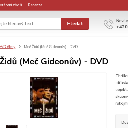
Vrácení zboží
Recenze
Nevíte
Hledat
+420
VD filmy
Meč Židů (Meč Gideonův) - DVD
Židů (Meč Gideonův) - DVD
Thrill
otřásl
objekt
skupin
rukojmí
Dos