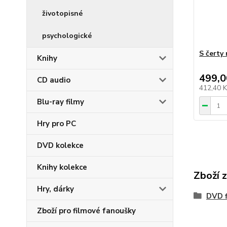
životopisné
psychologické
S čerty
Knihy
499,0
CD audio
412,40 
Blu-ray filmy
Hry pro PC
DVD kolekce
Knihy kolekce
Zboží 
Hry, dárky
DVD f
Zboží pro filmové fanoušky