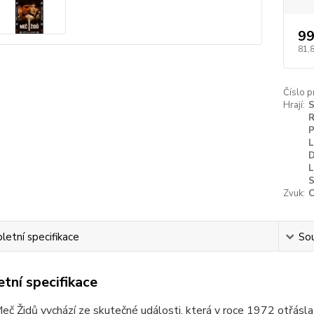
99
81,
Číslo p
Hrají:
S
R
P
L
D
L
S
Zvuk:
C
etní specifikace
Sou
tní specifikace
Meč Židů vychází ze skutečné události, která v roce 1972 otřásl