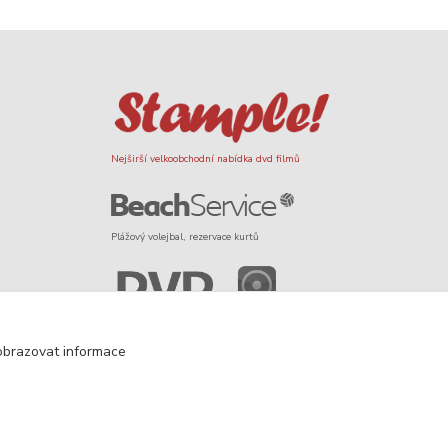
Nejširší velkoobchodní nabídka dvd filmů
Plážový volejbal, rezervace kurtů
Filmové novinky na DVD a Blu-Ray
obrazovat informace