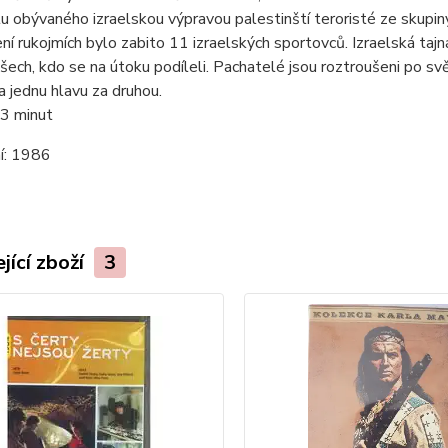
u obývaného izraelskou výpravou palestinští teroristé ze skupi
í rukojmích bylo zabito 11 izraelských sportovců. Izraelská ta
 všech, kdo se na útoku podíleli. Pachatelé jsou roztroušeni po 
 jednu hlavu za druhou.
3 minut
í:
1986
jící zboží
3