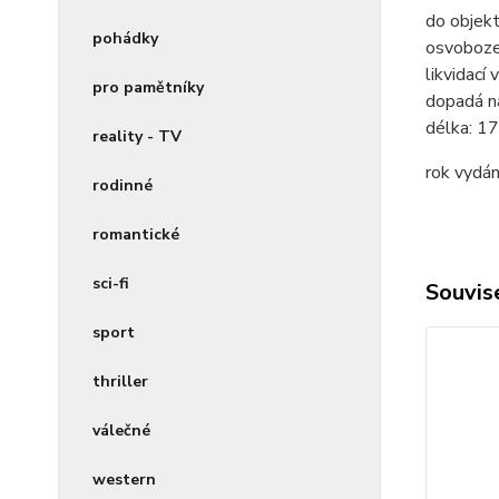
do objekt
pohádky
osvobozen
likvidací
pro pamětníky
dopadá na
délka:
17
reality - TV
rok vydán
rodinné
romantické
sci-fi
Souvise
sport
thriller
válečné
western