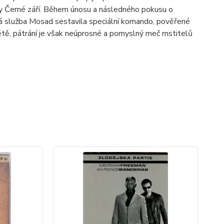
ny Černé září. Během únosu a následného pokusu o
jná služba Mosad sestavila speciální komando, pověřené
světě, pátrání je však neúprosné a pomyslný meč mstitelů