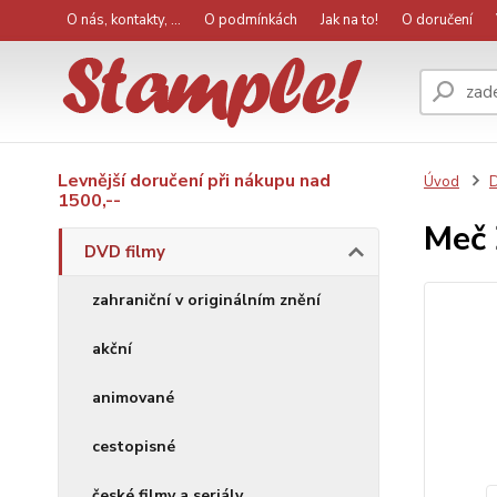
O nás, kontakty, ...
O podmínkách
Jak na to!
O doručení
Levnější doručení při nákupu nad
Úvod
D
1500,--
Meč 
DVD filmy
zahraniční v originálním znění
akční
animované
cestopisné
české filmy a seriály