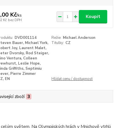
,00 Kč
/
ks
Koupit
82 Kč
bez DPH
roduktu:
DVD001114
Režie:
Michael Anderson
teven Bauer, Michael York,
Titulky:
CZ
obert Joy, Laurent Malet,
eter Dvorsky, Rod Steiger,
ino Ventura, Colleen
ewhurst, Leslie Hope,
inda Griffiths, Septimiu
ever, Pierre Zimmer
Z, EN
Hlídat cenu / dostupnost
visející zboží
3
a celým světem. Na Olympijských hrách v Mnichově vtrhli