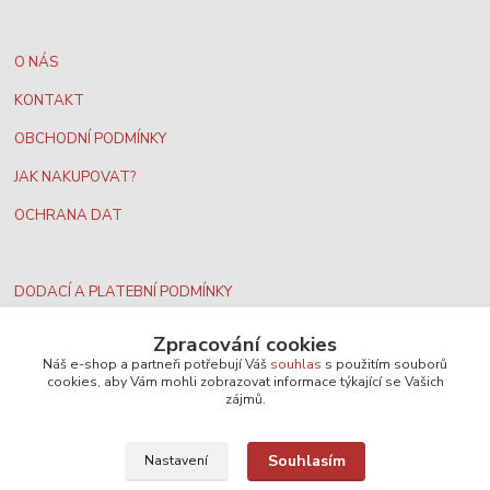
O NÁS
KONTAKT
OBCHODNÍ PODMÍNKY
JAK NAKUPOVAT?
OCHRANA DAT
DODACÍ A PLATEBNÍ PODMÍNKY
PODMÍNKY VRÁCENÍ PENĚZ
Zpracování cookies
Náš e-shop a partneři potřebují Váš
souhlas
s použitím souborů
cookies, aby Vám mohli zobrazovat informace týkající se Vašich
zájmů.
Souhlasím
Nastavení
Nejširší velkoobchodní nabídka dvd filmů