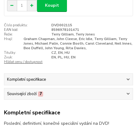
Koupit
Číslo produktu:
DVD002115
EAN kód:
8596978101471
Režie:
Terry Gilliam, Terry Jones
Hrají:
Graham Chapman, John Cleese, Eric Idle, Terry Gilliam, Terry
Jones, Michael Palin, Connie Booth, Carol Cleveland, Neil Innes,
Bee Duffell, John Young, Rita Davies,
Titulky:
CZ, EN, HU
Zvuk:
EN, PL, HU, EN
Hlídat cenu / dostupnost
Kompletní specifikace
Související zboží
7
Kompletní specifikace
Poslední, definitivní, konečné speciální vydání na DVD!