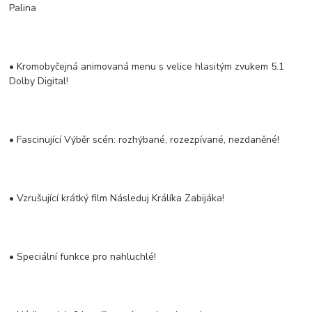
Palina
• Kromobyčejná animovaná menu s velice hlasitým zvukem 5.1
Dolby Digital!
• Fascinující Výběr scén: rozhýbané, rozezpívané, nezdaněné!
• Vzrušující krátký film Následuj Králíka Zabijáka!
• Speciální funkce pro nahluchlé!