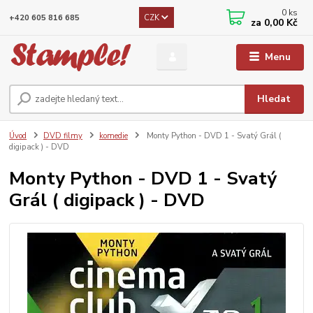
0
ks
CZK
+420 605 816 685
za
0,00 Kč
Menu
Hledat
Úvod
DVD filmy
komedie
Monty Python - DVD 1 - Svatý Grál (
digipack ) - DVD
Monty Python - DVD 1 - Svatý
Grál ( digipack ) - DVD