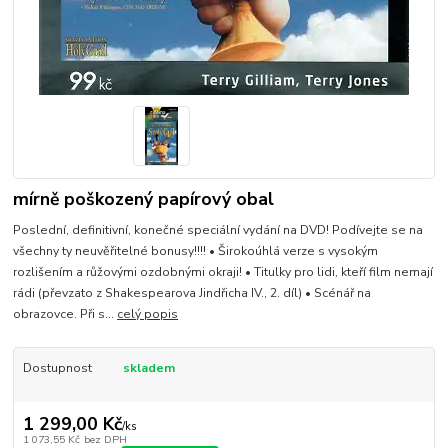
mírně poškozený papírový obal
Poslední, definitivní, konečné speciální vydání na DVD! Podívejte se na
všechny ty neuvěřitelné bonusy!!!! • Širokoúhlá verze s vysokým
rozlišením a růžovými ozdobnými okraji! • Titulky pro lidi, kteří film nemají
rádi (převzato z Shakespearova Jindřicha IV., 2. díl) • Scénář na
obrazovce. Při s...
celý popis
Dostupnost
skladem
1 299,00 Kč
/
ks
1 073,55 Kč
bez DPH