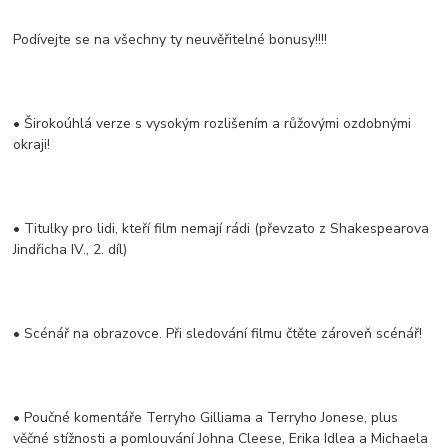
Podívejte se na všechny ty neuvěřitelné bonusy!!!!
• Širokoúhlá verze s vysokým rozlišením a růžovými ozdobnými
okraji!
• Titulky pro lidi, kteří film nemají rádi (převzato z Shakespearova
Jindřicha IV., 2. díl)
• Scénář na obrazovce. Při sledování filmu čtěte zároveň scénář!
• Poučné komentáře Terryho Gilliama a Terryho Jonese, plus
věčné stížnosti a pomlouvání Johna Cleese, Erika Idlea a Michaela