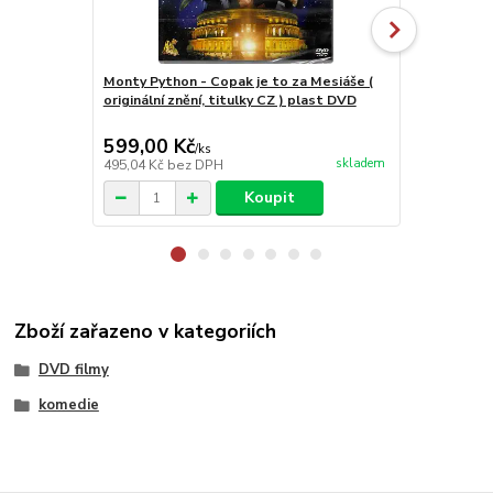
Monty Python - Copak je to za Mesiáše (
Monty Pytho
originální znění, titulky CZ ) plast DVD
létající cirk
599,00 Kč
99,00 Kč
/
ks
skladem
495,04 Kč
bez DPH
81,82 Kč
bez
Koupit
Zboží zařazeno v kategoriích
DVD filmy
komedie