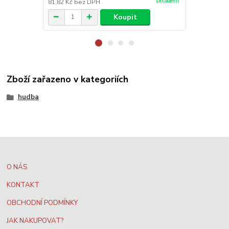
skladem
81,82 Kč
bez DPH
81,82 Kč
bez
Koupit
Zboží zařazeno v kategoriích
hudba
O NÁS
KONTAKT
OBCHODNÍ PODMÍNKY
JAK NAKUPOVAT?