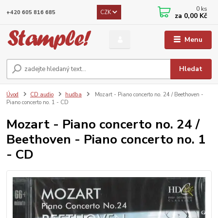
0
ks
CZK
+420 605 816 685
za
0,00 Kč
Menu
Hledat
Úvod
CD audio
hudba
Mozart - Piano concerto no. 24 / Beethoven -
Piano concerto no. 1 - CD
Mozart - Piano concerto no. 24 /
Beethoven - Piano concerto no. 1
- CD