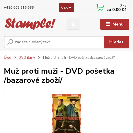
0
ks
CZK
+420 605 816 685
za
0,00 Kč
Menu
Hledat
Úvod
DVD filmy
Muž proti muži - DVD pošetka /bazarové zboží/
Muž proti muži - DVD pošetka
/bazarové zboží/