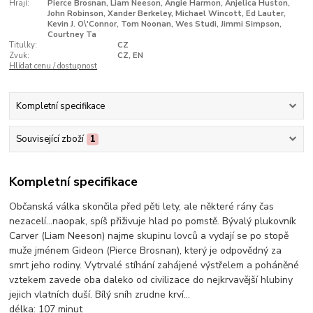
Hrají:
Pierce Brosnan, Liam Neeson, Angie Harmon, Anjelica Huston,
John Robinson, Xander Berkeley, Michael Wincott, Ed Lauter,
Kevin J. O\'Connor, Tom Noonan, Wes Studi, Jimmi Simpson,
Courtney Ta
Titulky:
CZ
Zvuk:
CZ, EN
Hlídat cenu / dostupnost
Kompletní specifikace
Související zboží
1
Kompletní specifikace
Občanská válka skončila před pěti lety, ale některé rány čas
nezacelí...naopak, spíš přiživuje hlad po pomstě. Bývalý plukovník
Carver (Liam Neeson) najme skupinu lovců a vydají se po stopě
muže jménem Gideon (Pierce Brosnan), který je odpovědný za
smrt jeho rodiny. Vytrvalé stíhání zahájené výstřelem a poháněné
vztekem zavede oba daleko od civilizace do nejkrvavější hlubiny
jejich vlatních duší. Bílý sníh zrudne krví...
délka:
107 minut