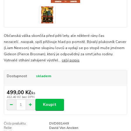
Občanská válka skončila před pěti lety, ale některé rány čas
nezacelí...naopak, spíš přiživuje hlad po pomstě. Bývalý plukovník Carver
(Liam Neeson) najme skupinu lovců a vydají se po stopě muže jménem
Gideon (Pierce Brosnan), který je odpovědný za smrt jeho rodiny.
Vytrvalé stíhání zahájené výstřel...
celý popis
Dostupnost
skladem
499,00 Kč
/
ks
412,40 Kč
bez DPH
Koupit
Číslo produktu:
DVD001449
Režie:
David Von Ancken