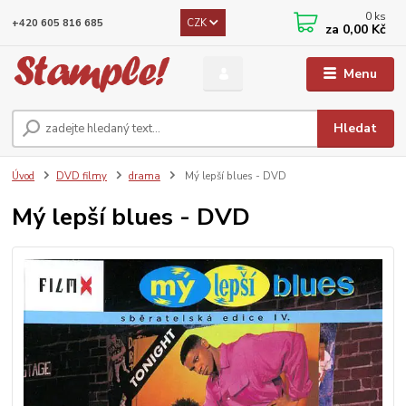
0
ks
CZK
+420 605 816 685
za
0,00 Kč
Menu
Hledat
Úvod
DVD filmy
drama
Mý lepší blues - DVD
Mý lepší blues - DVD