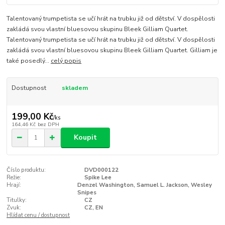
Talentovaný trumpetista se učí hrát na trubku již od dětství. V dospělosti
zakládá svou vlastní bluesovou skupinu Bleek Gilliam Quartet.
Talentovaný trumpetista se učí hrát na trubku již od dětství. V dospělosti
zakládá svou vlastní bluesovou skupinu Bleek Gilliam Quartet. Gilliam je
také posedlý...
celý popis
Dostupnost
skladem
199,00 Kč
/
ks
164,46 Kč
bez DPH
Koupit
Číslo produktu:
DVD000122
Režie:
Spike Lee
Hrají:
Denzel Washington, Samuel L. Jackson, Wesley
Snipes
Titulky:
CZ
Zvuk:
CZ, EN
Hlídat cenu / dostupnost