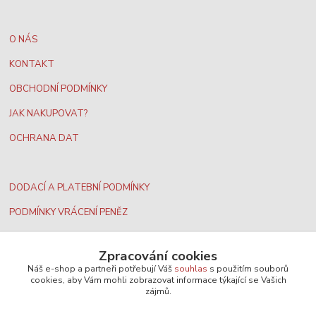
O NÁS
KONTAKT
OBCHODNÍ PODMÍNKY
JAK NAKUPOVAT?
OCHRANA DAT
DODACÍ A PLATEBNÍ PODMÍNKY
PODMÍNKY VRÁCENÍ PENĚZ
Zpracování cookies
Náš e-shop a partneři potřebují Váš
souhlas
s použitím souborů
Nejširší velkoobchodní nabídka dvd filmů
cookies, aby Vám mohli zobrazovat informace týkající se Vašich
zájmů.