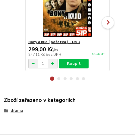
Bony a klid ( pošetka ) - DVD
Musíme si 
299,00 Kč
149,00 K
/
ks
skladem
247,11 Kč
bez DPH
123,14 Kč
be
Koupit
Zboží zařazeno v kategoriích
drama