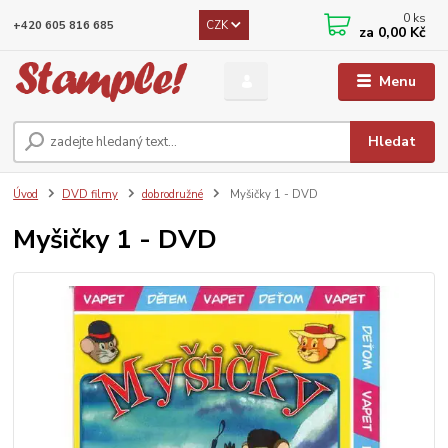
0
ks
CZK
+420 605 816 685
za
0,00 Kč
Menu
Hledat
Úvod
DVD filmy
dobrodružné
Myšičky 1 - DVD
Myšičky 1 - DVD