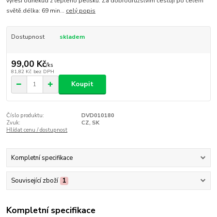
vyřeší odněkud z teplého pelíšku. Za dobrodružstvím cestují po celém
světě.délka: 69 min...
celý popis
Dostupnost
skladem
99,00 Kč
/
ks
81,82 Kč
bez DPH
Koupit
Číslo produktu:
DVD010180
Zvuk:
CZ, SK
Hlídat cenu / dostupnost
Kompletní specifikace
Související zboží
1
Kompletní specifikace