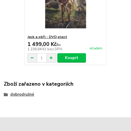
Jack a obři - DVD plast
1 499,00 Kč
/
ks
skladem
1 238,84 Kč
bez DPH
Koupit
Zboží zařazeno v kategoriích
dobrodružné