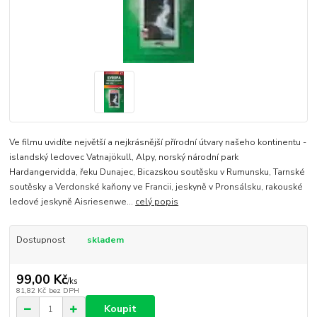
Ve filmu uvidíte největší a nejkrásnější přírodní útvary našeho kontinentu -
islandský ledovec Vatnajökull, Alpy, norský národní park
Hardangervidda, řeku Dunajec, Bicazskou soutěsku v Rumunsku, Tarnské
soutěsky a Verdonské kaňony ve Francii, jeskyně v Pronsálsku, rakouské
ledové jeskyně Aisriesenwe...
celý popis
Dostupnost
skladem
99,00 Kč
/
ks
81,82 Kč
bez DPH
Koupit