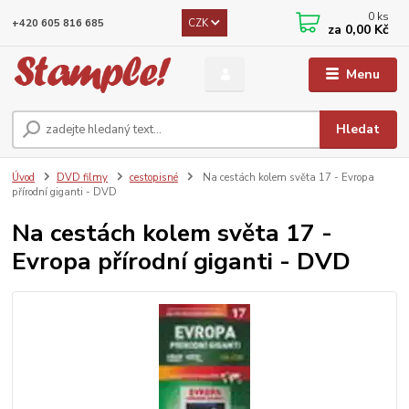
0
ks
CZK
+420 605 816 685
za
0,00 Kč
Menu
Hledat
Úvod
DVD filmy
cestopisné
Na cestách kolem světa 17 - Evropa
přírodní giganti - DVD
Na cestách kolem světa 17 -
Evropa přírodní giganti - DVD