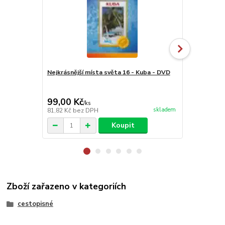
Nejkrásnější místa světa 16 - Kuba - DVD
Nejkrásnější
arabské emi
99,00 Kč
99,00 Kč
/
ks
skladem
81,82 Kč
bez DPH
81,82 Kč
bez
Koupit
Zboží zařazeno v kategoriích
cestopisné