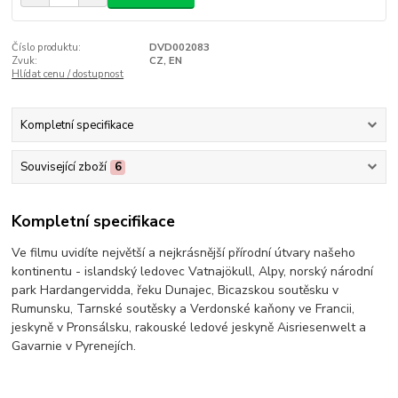
Číslo produktu:
DVD002083
Zvuk:
CZ, EN
Hlídat cenu / dostupnost
Kompletní specifikace
Související zboží
6
Kompletní specifikace
Ve filmu uvidíte největší a nejkrásnější přírodní útvary našeho
kontinentu - islandský ledovec Vatnajökull, Alpy, norský národní
park Hardangervidda, řeku Dunajec, Bicazskou soutěsku v
Rumunsku, Tarnské soutěsky a Verdonské kaňony ve Francii,
jeskyně v Pronsálsku, rakouské ledové jeskyně Aisriesenwelt a
Gavarnie v Pyrenejích.