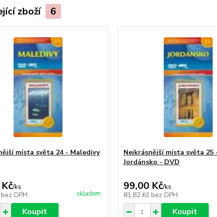
jící zboží
6
ější místa světa 24 - Maledivy
Nejkrásnější místa světa 25 
Jordánsko - DVD
 Kč
99,00 Kč
/
ks
/
ks
skladem
č
bez DPH
81,82 Kč
bez DPH
Koupit
Koupit