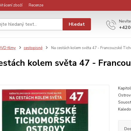
Vrácení zboží
Recenze
Nevíte
Hledat
+420
VD filmy
cestopisné
Na cestách kolem světa 47 - Francouzské Tic
estách kolem světa 47 - Franco
Kapitol
Ostrov
Souost
Kaledo
Dos