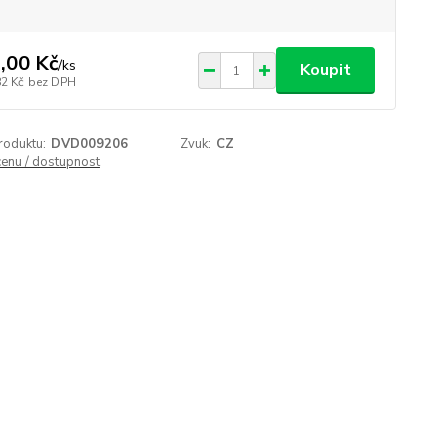
,00 Kč
/
ks
Koupit
82 Kč
bez DPH
roduktu:
DVD009206
Zvuk:
CZ
cenu / dostupnost