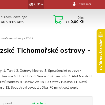
Přihlášení
CZK
 si rady? Zavolejte.
0
ks
za
0,00 Kč
 605 816 685
homořské ostrovy - DVD
uzské Tichomořské ostrovy -
y: 1. Tahiti 2. Ostrovy Moorea 3. Společenské ostrovy 4.
 Huahine 5. Bora Bora 6. Souostroví Tuamotu 7. Atol Manihi 8.
roví Markézy 9. Ostrov Wallis 10. Ostrov Fututna 11. Nová
nie 12. Souostroví Loyautédélka: 70 minut
celý popis
tupnost
skladem