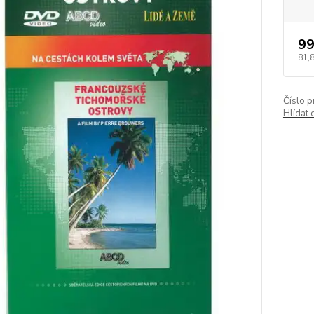
99
81,
Číslo p
Hlídat 