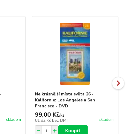
-
Nejkrásnější místa světa 26 -
Nej
Kalifornie: Los Angeles a San
fa
Francisco - DVD
99,00 Kč
99
/
ks
skladem
skladem
81,82 Kč
bez DPH
81
Koupit