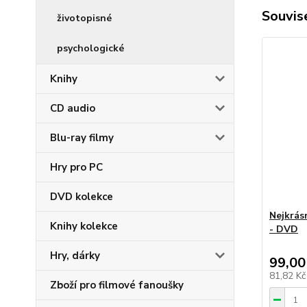
Souvise
životopisné
psychologické
Knihy
CD audio
Blu-ray filmy
Hry pro PC
DVD kolekce
Nejkrásn
Knihy kolekce
- DVD
Hry, dárky
99,00
81,82 K
Zboží pro filmové fanoušky