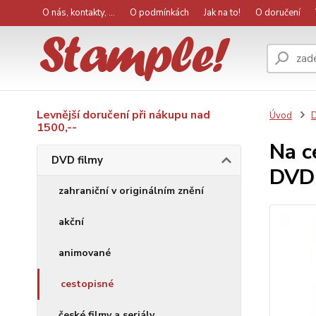
O nás, kontakty, ...
O podmínkách
Jak na to!
O doručení
Levnější doručení při nákupu nad
Úvod
D
1500,--
Na c
DVD filmy
DVD
zahraniční v originálním znění
akční
animované
cestopisné
české filmy a seriály