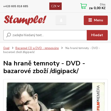
0
ks
CZK
+420 605 816 685
za
0,00 Kč
Menu
Hledat
Úvod
Bazarové CD a DVD - renovováno
Na hraně temnoty - DVD -
bazarové zboží /digipack/
Na hraně temnoty - DVD -
bazarové zboží /digipack/