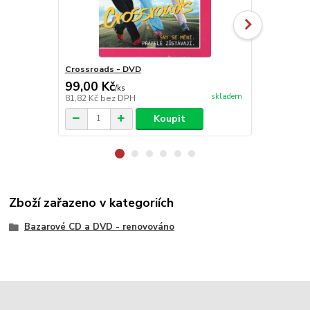
Crossroads - DVD
InterView -
99,00 Kč
99,00 Kč
/
ks
skladem
81,82 Kč
bez DPH
81,82 Kč
bez
Koupit
Zboží zařazeno v kategoriích
Bazarové CD a DVD - renovováno