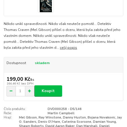
Někdo unikl spravedlnosti. Nikdo však neuteče pomstě... Detektiv
Thomas Craven (Mel Gibson) přišel o dceru, která byla zabita před jeho
vlastním domem. Někdo unikl spravedlnosti. Nikdo však neuteče
pomstě... Detektiv Thomas Craven (Mel Gibson) přišel o dceru, která
byla zabita před jeho vlastním d...
celý popis
Dostupnost
skladem
199,00 Kč
/
ks
164,46 Kč
bez DPH
Koupit
Číslo produktu:
DVD000258 - D5/146
Režie:
Martin Campbell
Hrají:
Mel Gibson, Ray Winstone, Danny Huston, Bojana Novakovic, Jay
O. Sanders, Denis O\'Hare, Caterina Scorsone, Damian Young,
Shawn Roberts, David Aaron Baker, Dan Marshall, Daniel