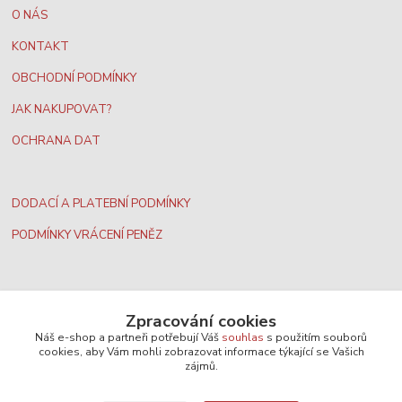
O NÁS
KONTAKT
OBCHODNÍ PODMÍNKY
JAK NAKUPOVAT?
OCHRANA DAT
DODACÍ A PLATEBNÍ PODMÍNKY
PODMÍNKY VRÁCENÍ PENĚZ
Zpracování cookies
Náš e-shop a partneři potřebují Váš
souhlas
s použitím souborů
Nejširší velkoobchodní nabídka dvd filmů
cookies, aby Vám mohli zobrazovat informace týkající se Vašich
zájmů.
Plážový volejbal, rezervace kurtů