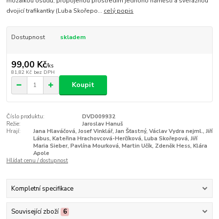
mozaikou osudů, propojenou prostředím jednoho náměstí a svéraznou
dvojicí trafikantky (Luba Skořepo...
celý popis
Dostupnost
skladem
99,00 Kč
/
ks
81,82 Kč
bez DPH
Koupit
Číslo produktu:
DVD009932
Režie:
Jaroslav Hanuš
Hrají:
Jana Hlaváčová, Josef Vinklář, Jan Šťastný, Václav Vydra nejml., Jiří
Lábus, Kateřina Hrachovcová-Herčíková, Luba Skořepová, Jiří
Maria Sieber, Pavlína Mourková, Martin Učík, Zdeněk Hess, Klára
Apole
Hlídat cenu / dostupnost
Kompletní specifikace
Související zboží
6