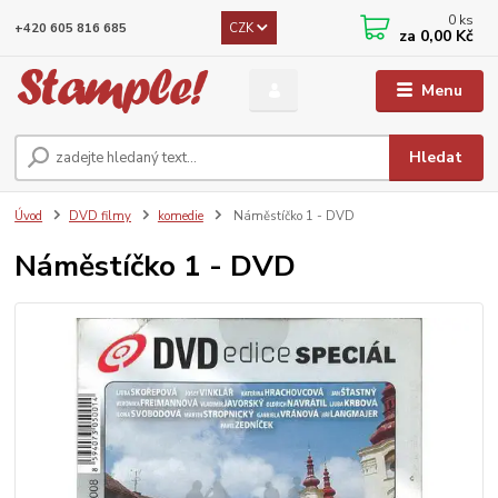
0
ks
CZK
+420 605 816 685
za
0,00 Kč
Menu
Hledat
Úvod
DVD filmy
komedie
Náměstíčko 1 - DVD
Náměstíčko 1 - DVD