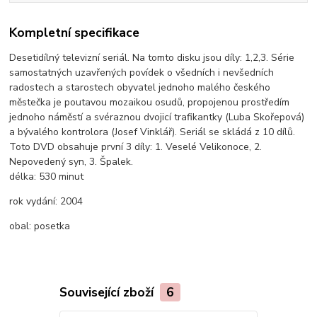
Kompletní specifikace
Desetidílný televizní seriál. Na tomto disku jsou díly: 1,2,3. Série
samostatných uzavřených povídek o všedních i nevšedních
radostech a starostech obyvatel jednoho malého českého
městečka je poutavou mozaikou osudů, propojenou prostředím
jednoho náměstí a svéraznou dvojicí trafikantky (Luba Skořepová)
a bývalého kontrolora (Josef Vinklář). Seriál se skládá z 10 dílů.
Toto DVD obsahuje první 3 díly: 1. Veselé Velikonoce, 2.
Nepovedený syn, 3. Špalek.
délka:
530 minut
rok vydání:
2004
obal:
posetka
Související zboží
6