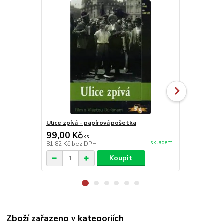
Ulice zpívá - papírová pošetka
Policajt v A
99,00 Kč
99,00 Kč
/
ks
skladem
81,82 Kč
bez DPH
81,82 Kč
bez
Koupit
Zboží zařazeno v kategoriích