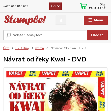
0
ks
CZK
+420 605 816 685
za
0,00 Kč
Menu
Hledat
Úvod
DVD filmy
drama
Návrat od řeky Kwai - DVD
Návrat od řeky Kwai - DVD