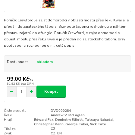
Poručík Crawford je zajat domorodci v oblasti mostu přes řeku Kwai a je
předán do zajateckého tábora. Brzy poté Japonci rozhodnou o náhlém
přesunu zajatců do džungle. Poručík Crawford je zajat domorodci v
oblasti mostu přes řeku Kwai a je předán do zajateckého tábora. Brzy
poté Japonci rozhodnou o n...
celý popis
Dostupnost
skladem
99,00 Kč
/
ks
81,82 Kč
bez DPH
Koupit
Číslo produktu:
DVD000284
Režie:
Andrew V. McLaglen
Hrají:
Edward Fox, Denholm Elliott, Tatsuya Nakadai,
Christopher Penn, George Takei, Nick Tate
Titulky:
CZ
Zvuk:
CZ, EN