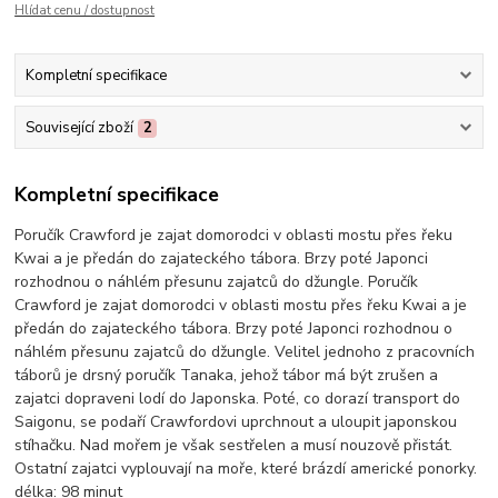
Hlídat cenu / dostupnost
Kompletní specifikace
Související zboží
2
Kompletní specifikace
Poručík Crawford je zajat domorodci v oblasti mostu přes řeku
Kwai a je předán do zajateckého tábora. Brzy poté Japonci
rozhodnou o náhlém přesunu zajatců do džungle. Poručík
Crawford je zajat domorodci v oblasti mostu přes řeku Kwai a je
předán do zajateckého tábora. Brzy poté Japonci rozhodnou o
náhlém přesunu zajatců do džungle. Velitel jednoho z pracovních
táborů je drsný poručík Tanaka, jehož tábor má být zrušen a
zajatci dopraveni lodí do Japonska. Poté, co dorazí transport do
Saigonu, se podaří Crawfordovi uprchnout a uloupit japonskou
stíhačku. Nad mořem je však sestřelen a musí nouzově přistát.
Ostatní zajatci vyplouvají na moře, které brázdí americké ponorky.
délka:
98 minut