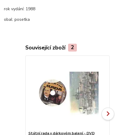
rok vydání:
1988
obal:
posetka
Související zboží
2
Státní rada v dárkovém balení - DVD
Biznis ( pla