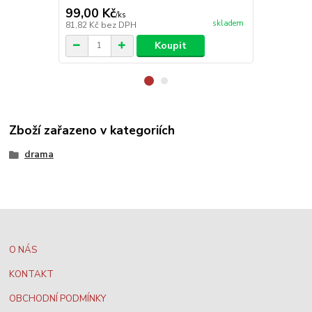
99,00 Kč
179,00 K
/
ks
skladem
81,82 Kč
bez DPH
147,93 Kč
be
Koupit
Zboží zařazeno v kategoriích
drama
O NÁS
KONTAKT
OBCHODNÍ PODMÍNKY