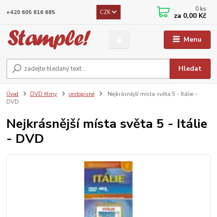
0
ks
CZK
+420 605 816 685
za
0,00 Kč
Menu
Hledat
Úvod
DVD filmy
cestopisné
Nejkrásnější místa světa 5 - Itálie -
DVD
Nejkrásnější místa světa 5 - Itálie
- DVD