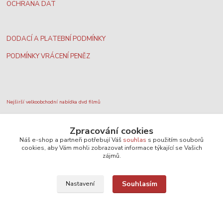
OCHRANA DAT
DODACÍ A PLATEBNÍ PODMÍNKY
PODMÍNKY VRÁCENÍ PENĚZ
Nejširší velkoobchodní nabídka dvd filmů
Zpracování cookies
Plážový volejbal, rezervace kurtů
Náš e-shop a partneři potřebují Váš
souhlas
s použitím souborů
cookies, aby Vám mohli zobrazovat informace týkající se Vašich
zájmů.
Filmové novinky na DVD a Blu-Ray
Souhlasím
Nastavení
SEO, design a administrace
MEDIASYS