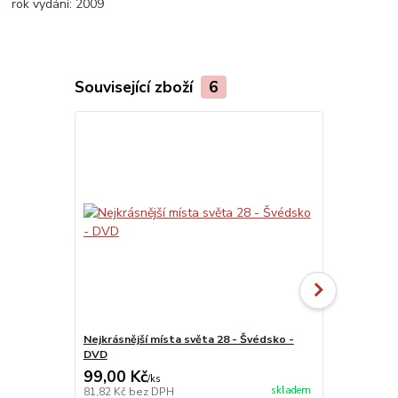
rok vydání:
2009
Související zboží
6
Nejkrásnější místa světa 28 - Švédsko -
Nejkrásnější
DVD
99,00 Kč
99,00 Kč
/
ks
skladem
81,82 Kč
bez DPH
81,82 Kč
bez