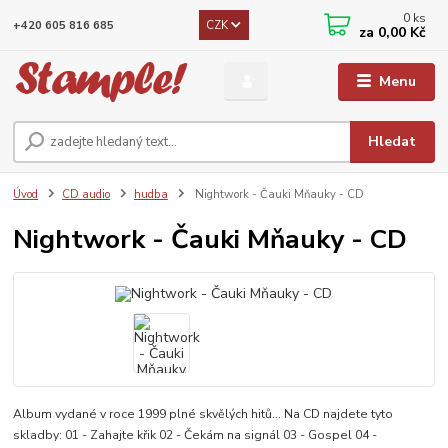
0
ks
CZK
+420 605 816 685
za
0,00 Kč
Menu
Hledat
Úvod
CD audio
hudba
Nightwork - Čauki Mňauky - CD
Nightwork - Čauki Mňauky - CD
Album vydané v roce 1999 plné skvělých hitů... Na CD najdete tyto
skladby: 01 - Zahajte křik 02 - Čekám na signál 03 - Gospel 04 -