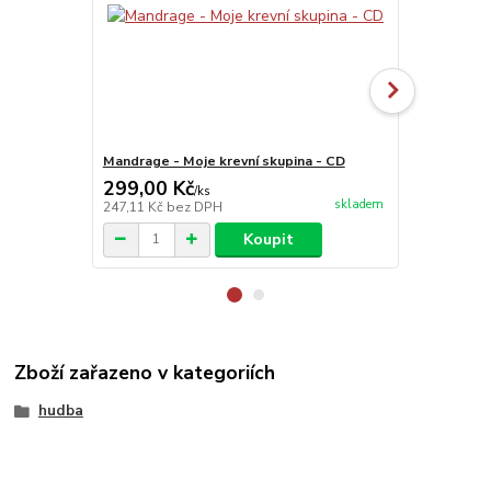
Mandrage - Moje krevní skupina - CD
Massive Att
299,00 Kč
379,00 K
/
ks
skladem
247,11 Kč
bez DPH
313,22 Kč
be
Koupit
Zboží zařazeno v kategoriích
hudba