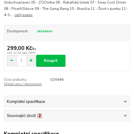
Vzduchoplavec 05 - ZOOmba 06 - Rybářský lístek 07 - Sexy Cool Driver
08 - PíseňOlásce 09 - The Gang Bang 10 - Brazilia 11 - Život v punku 12 -
4-3-...
celý popis
Dostupnost
skladem
299,00 Kč
/
ks
247,11 Kč
bez DPH
Koupit
Číslo produktu:
CD0996
Hlídat cenu / dostupnost
Kompletní specifikace
Související zboží
2
Kompletní specifikace