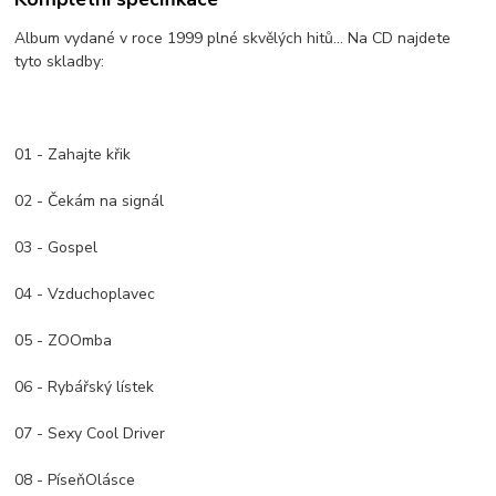
Album vydané v roce 1999 plné skvělých hitů... Na CD najdete
tyto skladby:
01 - Zahajte křik
02 - Čekám na signál
03 - Gospel
04 - Vzduchoplavec
05 - ZOOmba
06 - Rybářský lístek
07 - Sexy Cool Driver
08 - PíseňOlásce