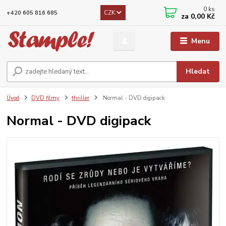
0
ks
CZK
+420 605 816 685
za
0,00 Kč
Menu
Hledat
Úvod
DVD filmy
thriller
Normal - DVD digipack
Normal - DVD digipack