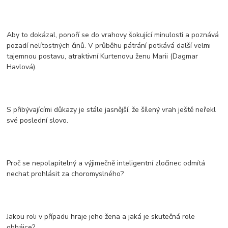
Aby to dokázal, ponoří se do vrahovy šokující minulosti a poznává
pozadí nelítostných činů. V průběhu pátrání potkává další velmi
tajemnou postavu, atraktivní Kurtenovu ženu Marii (Dagmar
Havlová).
S přibývajícími důkazy je stále jasnější, že šílený vrah ještě neřekl
své poslední slovo.
Proč se nepolapitelný a výjimečně inteligentní zločinec odmítá
nechat prohlásit za choromyslného?
Jakou roli v případu hraje jeho žena a jaká je skutečná role
obhájce?