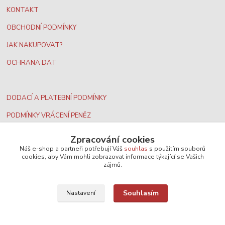
KONTAKT
OBCHODNÍ PODMÍNKY
JAK NAKUPOVAT?
OCHRANA DAT
DODACÍ A PLATEBNÍ PODMÍNKY
PODMÍNKY VRÁCENÍ PENĚZ
Zpracování cookies
Náš e-shop a partneři potřebují Váš
souhlas
s použitím souborů
cookies, aby Vám mohli zobrazovat informace týkající se Vašich
zájmů.
Nejširší velkoobchodní nabídka dvd filmů
Souhlasím
Nastavení
Plážový volejbal, rezervace kurtů