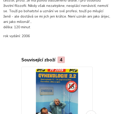
češství, proto, že má původ odloženého dítěte, i pro osobitou
životní filozofii. Nikdy však nezatrpkne, neoplácí nenávistí, nemstí
se. Touží po bohatství a uznání ve své profesi, touží po milující
ženě - ale dostává se mi jich jen krátce. Není uznán ani jako árijec,
ani jako milionář...
délka:
120 minut
rok vydání:
2006
Související zboží
4