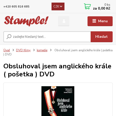
0
ks
CZK
+420 605 816 685
za
0,00 Kč
Menu
Hledat
Úvod
DVD filmy
komedie
Obsluhoval jsem anglického krále ( pošetka
) DVD
Obsluhoval jsem anglického krále
( pošetka ) DVD