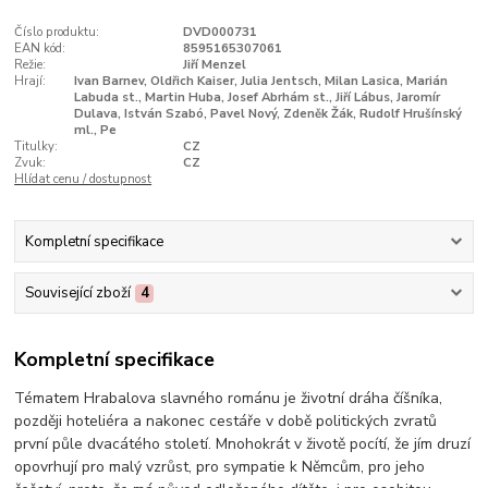
Číslo produktu:
DVD000731
EAN kód:
8595165307061
Režie:
Jiří Menzel
Hrají:
Ivan Barnev, Oldřich Kaiser, Julia Jentsch, Milan Lasica, Marián
Labuda st., Martin Huba, Josef Abrhám st., Jiří Lábus, Jaromír
Dulava, István Szabó, Pavel Nový, Zdeněk Žák, Rudolf Hrušínský
ml., Pe
Titulky:
CZ
Zvuk:
CZ
Hlídat cenu / dostupnost
Kompletní specifikace
Související zboží
4
Kompletní specifikace
Tématem Hrabalova slavného románu je životní dráha číšníka,
později hoteliéra a nakonec cestáře v době politických zvratů
první půle dvacátého století. Mnohokrát v životě pocítí, že jím druzí
opovrhují pro malý vzrůst, pro sympatie k Němcům, pro jeho