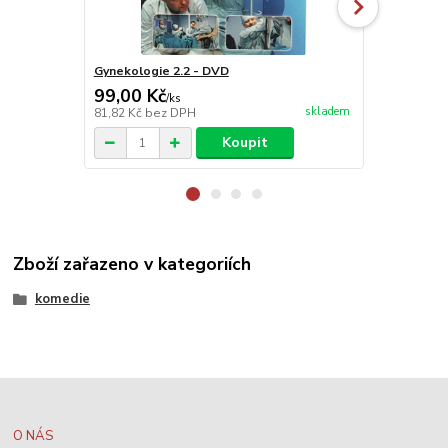
Gynekologie 2.2 - DVD
Poslední pa
99,00 Kč
99,00 Kč
/
ks
skladem
81,82 Kč
bez DPH
81,82 Kč
bez
Koupit
Zboží zařazeno v kategoriích
komedie
O NÁS