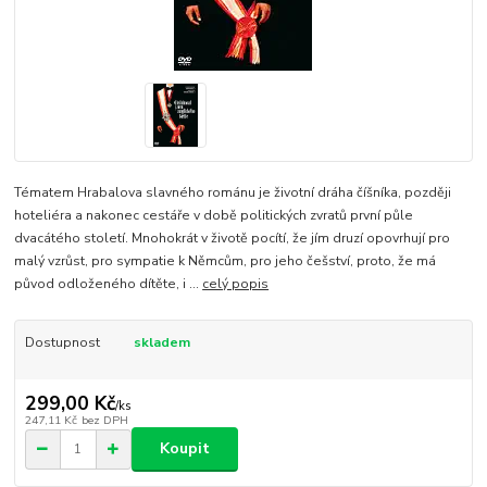
Tématem Hrabalova slavného románu je životní dráha číšníka, později
hoteliéra a nakonec cestáře v době politických zvratů první půle
dvacátého století. Mnohokrát v životě pocítí, že jím druzí opovrhují pro
malý vzrůst, pro sympatie k Němcům, pro jeho češství, proto, že má
původ odloženého dítěte, i ...
celý popis
Dostupnost
skladem
299,00 Kč
/
ks
247,11 Kč
bez DPH
Koupit