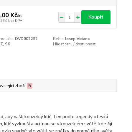
,00 Kč
/
ks
Koupit
82 Kč
bez DPH
roduktu:
DVD002292
Režie:
Josep Viciana
Z, SK
Hlídat cenu / dostupnost
visející zboží
5
d, aby našli kouzelný klíč. Ten podle legendy otevírá
klíč vyzkouší a ocitnou se v kouzelném světě, kde žijí
u bylo snadné, ale vrátit se zpátky do normálního světa