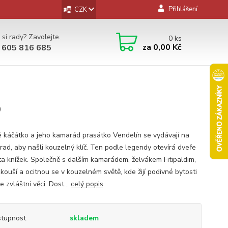
Přihlášení
CZK
 si rady? Zavolejte.
0
ks
za
0,00 Kč
 605 816 685
D
é káčátko a jeho kamarád prasátko Vendelín se vydávají na
hrad, aby našli kouzelný klíč. Ten podle legendy otevírá dveře
ta knížek. Společně s dalším kamarádem, želvákem Fitipaldim,
zkouší a ocitnou se v kouzelném světě, kde žijí podivné bytosti
se zvláštní věci. Dost...
celý popis
tupnost
skladem