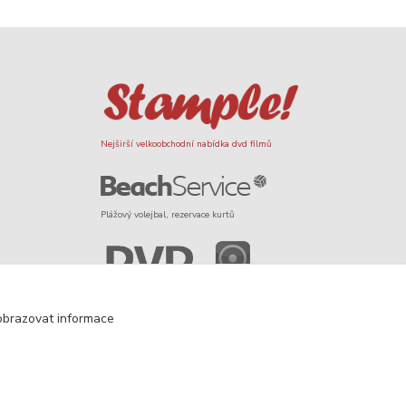
Nejširší velkoobchodní nabídka dvd filmů
Plážový volejbal, rezervace kurtů
Filmové novinky na DVD a Blu-Ray
obrazovat informace