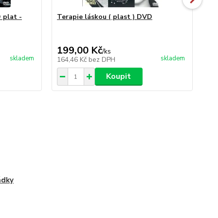
 plat -
Terapie láskou ( plast ) DVD
Hu
199,00 Kč
29
/
ks
skladem
skladem
164,46 Kč
bez DPH
24
Koupit
ádky