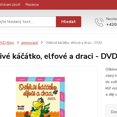
Vrácení zboží
Recenze
Nevíte
Hledat
+420
VD filmy
animované
Ošklivé káčátko, elfové a draci - DVD
ivé káčátko, elfové a draci - DV
Oškliv
starý 
do svě
klíč vy
a dějí 
Dos