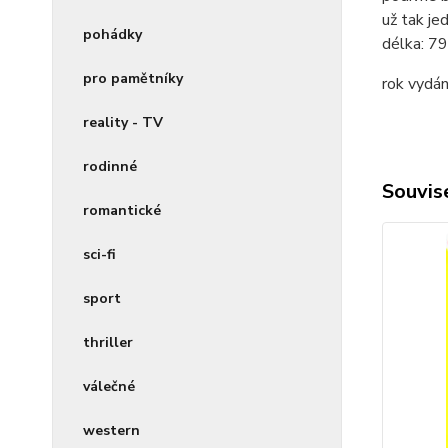
už tak je
pohádky
délka:
79
pro pamětníky
rok vydán
reality - TV
rodinné
Souvise
romantické
sci-fi
sport
thriller
válečné
western