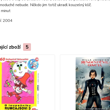
dnoduché nebude. Někdo jim totiž ukradl kouzelný klíč.
 minut
í:
2004
jící zboží
5