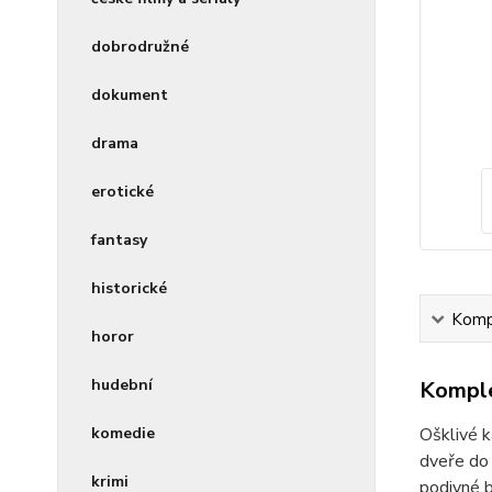
dobrodružné
dokument
drama
erotické
fantasy
historické
Kompl
horor
hudební
Komple
komedie
Ošklivé k
dveře do 
krimi
podivné b