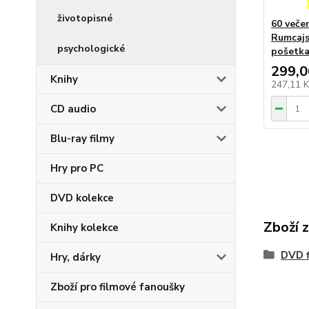
životopisné
60 veče
Rumcajs
psychologické
pošetk
299,0
Knihy
247,11 
CD audio
Blu-ray filmy
Hry pro PC
DVD kolekce
Zboží 
Knihy kolekce
DVD f
Hry, dárky
Zboží pro filmové fanoušky