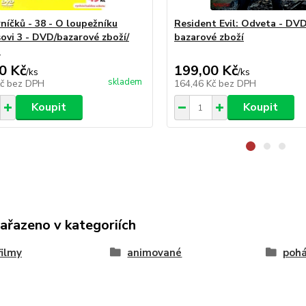
rníčků - 38 - O loupežníku
Resident Evil: Odveta - DVD
ovi 3 - DVD/bazarové zboží/
bazarové zboží
a
0 Kč
199,00 Kč
/
ks
/
ks
skladem
Kč
bez DPH
164,46 Kč
bez DPH
Koupit
Koupit
zařazeno v kategoriích
ilmy
animované
poh