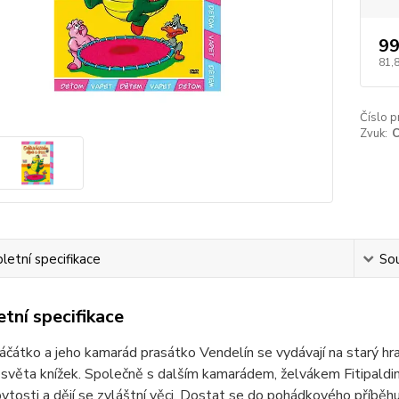
99
81,
Číslo p
Zvuk:
C
etní specifikace
Sou
tní specifikace
áčátko a jeho kamarád prasátko Vendelín se vydávají na starý hra
světa knížek. Společně s dalším kamarádem, želvákem Fitipaldim, 
ytosti a dějí se zvláštní věci. Dostat se do pohádkového příběh