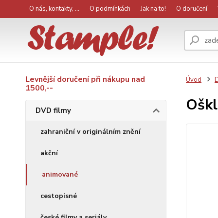
O nás, kontakty, ...
O podmínkách
Jak na to!
O doručení
Levnější doručení při nákupu nad
Úvod
D
1500,--
Oškl
DVD filmy
zahraniční v originálním znění
akční
animované
cestopisné
české filmy a seriály