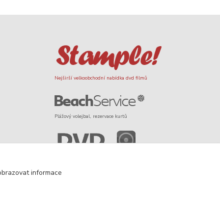
Nejširší velkoobchodní nabídka dvd filmů
Plážový volejbal, rezervace kurtů
Filmové novinky na DVD a Blu-Ray
obrazovat informace