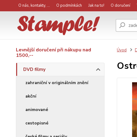
O nás, kontakty, ...
O podmínkách
Jak na to!
O doručení
Levnější doručení při nákupu nad
Úvod
D
1500,--
Ostr
DVD filmy
zahraniční v originálním znění
akční
animované
cestopisné
české filmy a seriály