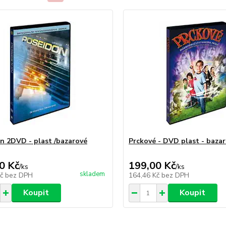
n 2DVD - plast /bazarové
Prckové - DVD plast - bazar
0 Kč
199,00 Kč
/
ks
/
ks
skladem
Kč
bez DPH
164,46 Kč
bez DPH
Koupit
Koupit