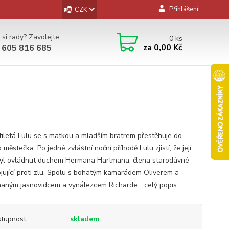
Přihlášení
CZK
 si rady? Zavolejte.
0
ks
za
0,00 Kč
 605 816 685
tiletá Lulu se s matkou a mladším bratrem přestěhuje do
městečka. Po jedné zvláštní noční příhodě Lulu zjistí, že její
byl ovládnut duchem Hermana Hartmana, člena starodávné
ojující proti zlu. Spolu s bohatým kamarádem Oliverem a
aným jasnovidcem a vynálezcem Richarde...
celý popis
tupnost
skladem