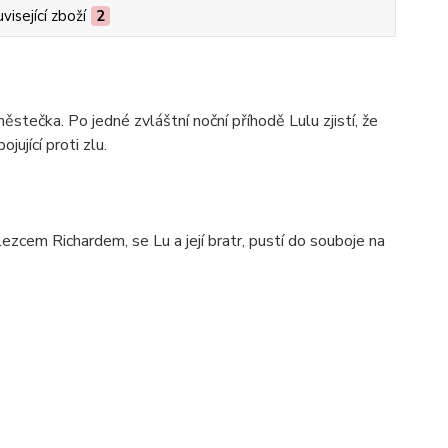
visející zboží
2
tečka. Po jedné zvláštní noční příhodě Lulu zjistí, že
ující proti zlu.
em Richardem, se Lu a její bratr, pustí do souboje na