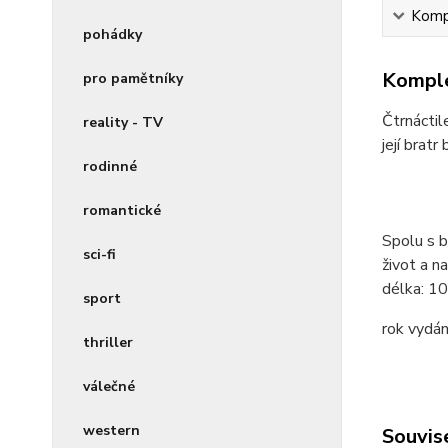
Kompl
pohádky
Komple
pro pamětníky
Čtrnáctil
reality - TV
její brat
rodinné
romantické
Spolu s b
sci-fi
život a n
délka:
10
sport
rok vydán
thriller
válečné
western
Souvise