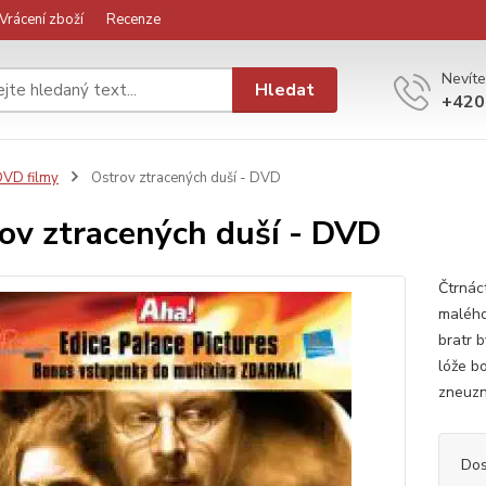
Vrácení zboží
Recenze
Nevíte
Hledat
+420
VD filmy
Ostrov ztracených duší - DVD
ov ztracených duší - DVD
Čtrnác
malého 
bratr 
lóže b
zneuzn
Dos