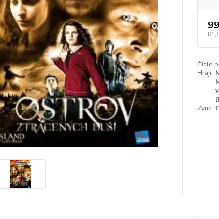
99
81,
Číslo p
Hrají:
N
M
v
B
Zvuk: