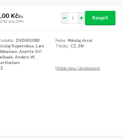
,00 Kč
/
ks
Koupit
82 Kč
bez DPH
roduktu:
DVD002088
Režie:
Nikolaj Arcel
icolaj Kopernikus, Lars
Titulky:
CZ, EN
ikkelsen, Anette St?
elbaek, Anders W.
erthelsen
CZ
Hlídat cenu / dostupnost