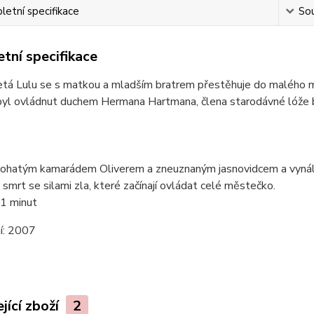
etní specifikace
Sou
tní specifikace
etá Lulu se s matkou a mladším bratrem přestěhuje do malého měs
r byl ovládnut duchem Hermana Hartmana, člena starodávné lóže boj
ohatým kamarádem Oliverem a zneuznaným jasnovidcem a vynálezc
a smrt se silami zla, které začínají ovládat celé městečko.
1 minut
í:
2007
jící zboží
2