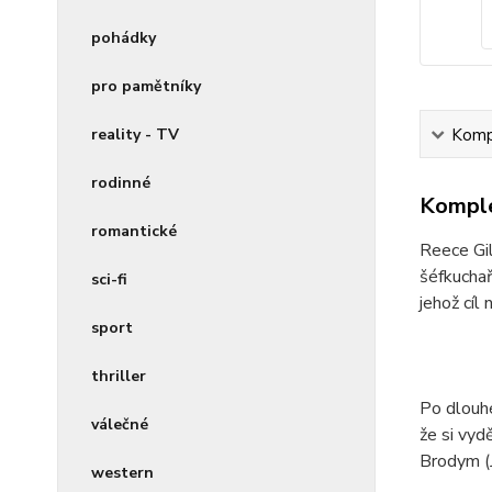
pohádky
pro pamětníky
reality - TV
Kompl
rodinné
Komple
romantické
Reece Gil
šéfkuchař
sci-fi
jehož cíl 
sport
thriller
Po dlouhé
válečné
že si vyd
Brodym (J
western