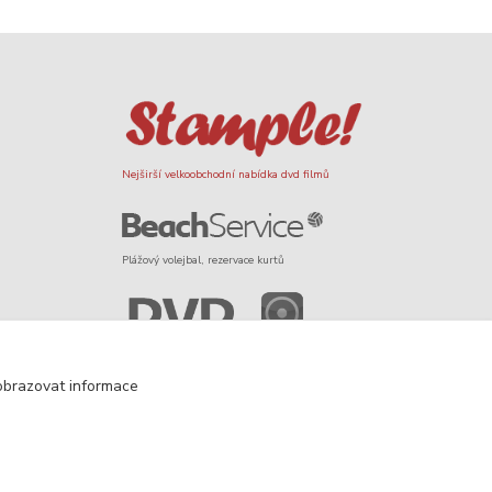
Nejširší velkoobchodní nabídka dvd filmů
Plážový volejbal, rezervace kurtů
Filmové novinky na DVD a Blu-Ray
obrazovat informace