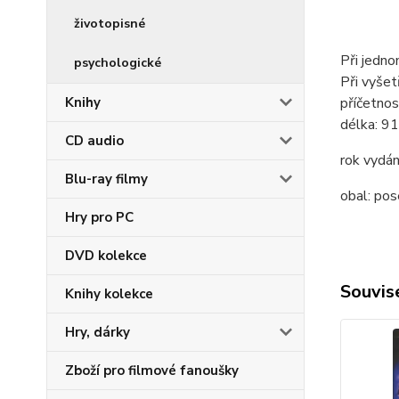
životopisné
Při jedno
psychologické
Při vyšet
Knihy
příčetnost
délka:
91
CD audio
rok vydán
Blu-ray filmy
obal:
pos
Hry pro PC
DVD kolekce
Souvise
Knihy kolekce
Hry, dárky
Zboží pro filmové fanoušky