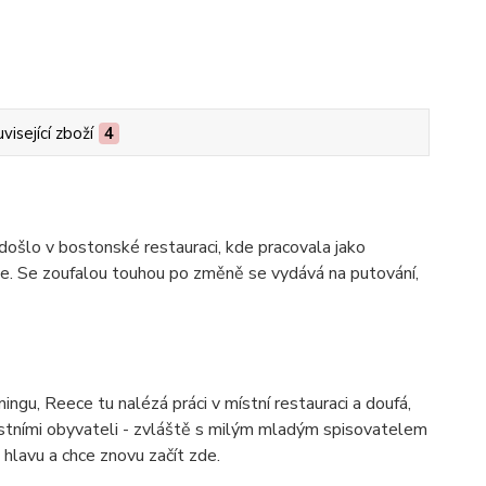
visející zboží
4
došlo v bostonské restauraci, kde pracovala jako
nde. Se zoufalou touhou po změně se vydává na putování,
u, Reece tu nalézá práci v místní restauraci a doufá,
ístními obyvateli - zvláště s milým mladým spisovatelem
hlavu a chce znovu začít zde.