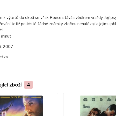
m z výletů do okolí se však Reece stává svědkem vraždy. Její psyc
řování totiž policisté žádné známky zločinu nenalézají a jejímu p
i.
 minut
í:
2007
etka
jící zboží
4