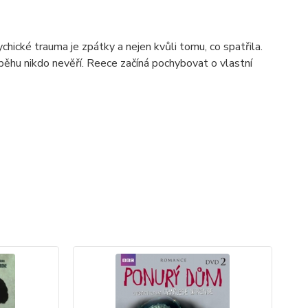
hické trauma je zpátky a nejen kvůli tomu, co spatřila.
říběhu nikdo nevěří. Reece začíná pochybovat o vlastní