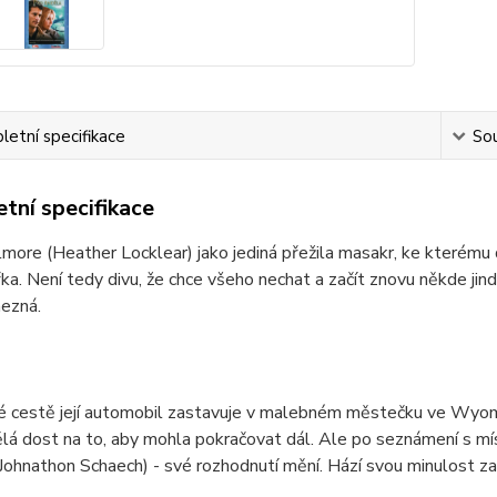
etní specifikace
Sou
tní specifikace
more (Heather Locklear) jako jediná přežila masakr, ke kterému 
ka. Není tedy divu, že chce všeho nechat a začít znovu někde ji
nezná.
 cestě její automobil zastavuje v malebném městečku ve Wyoming
ělá dost na to, aby mohla pokračovat dál. Ale po seznámení s m
ohnathon Schaech) - své rozhodnutí mění. Hází svou minulost za 