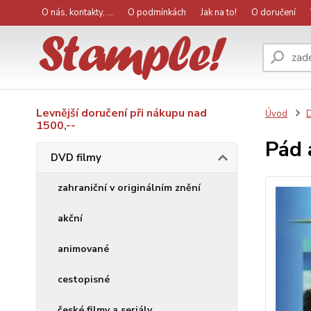
O nás, kontakty, ...
O podmínkách
Jak na to!
O doručení
Levnější doručení při nákupu nad
Úvod
D
1500,--
Pád 
DVD filmy
zahraniční v originálním znění
akční
animované
cestopisné
české filmy a seriály