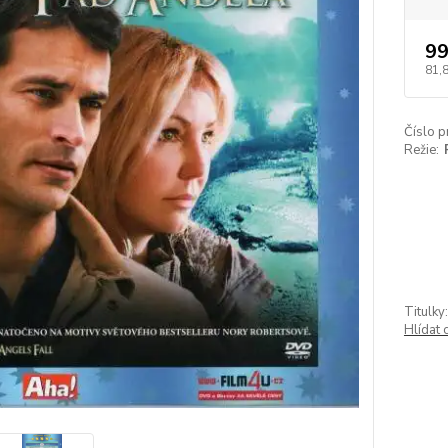
99
81,
Číslo p
Režie:
Titulky:
Hlídat 