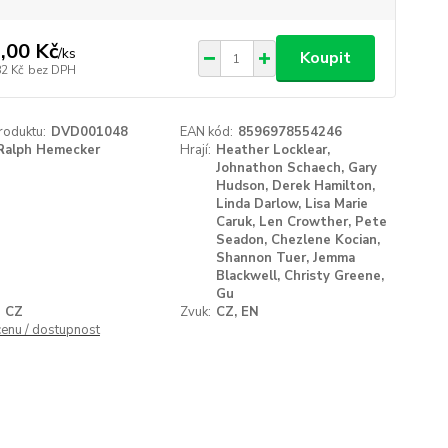
,00 Kč
/
ks
Koupit
82 Kč
bez DPH
roduktu:
DVD001048
EAN kód:
8596978554246
Ralph Hemecker
Hrají:
Heather Locklear,
Johnathon Schaech, Gary
Hudson, Derek Hamilton,
Linda Darlow, Lisa Marie
Caruk, Len Crowther, Pete
Seadon, Chezlene Kocian,
Shannon Tuer, Jemma
Blackwell, Christy Greene,
Gu
CZ
Zvuk:
CZ, EN
cenu / dostupnost