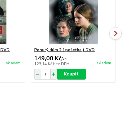
- DVD
Ponurý dům 2 ( pošetka ) DVD
Po
149,00 Kč
14
/
ks
skladem
skladem
123,14 Kč
bez DPH
12
Koupit