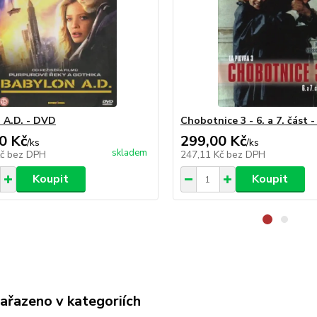
 A.D. - DVD
Chobotnice 3 - 6. a 7. část 
0 Kč
299,00 Kč
/
ks
/
ks
skladem
Kč
bez DPH
247,11 Kč
bez DPH
Koupit
Koupit
zařazeno v kategoriích