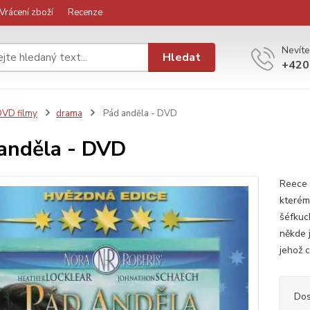
Vrácení zboží
Recenze
Nevíte
Hledat
+420
VD filmy
drama
Pád anděla - DVD
anděla - DVD
Reece 
kterém
šéfkuc
někde 
jehož c
Dos