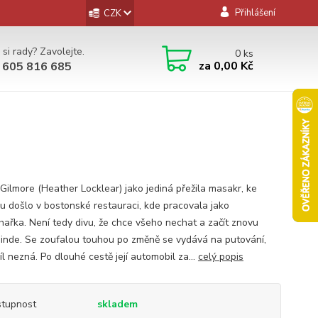
Přihlášení
CZK
 si rady? Zavolejte.
0
ks
za
0,00 Kč
 605 816 685
Gilmore (Heather Locklear) jako jediná přežila masakr, ke
u došlo v bostonské restauraci, kde pracovala jako
hařka. Není tedy divu, že chce všeho nechat a začít znovu
jinde. Se zoufalou touhou po změně se vydává na putování,
íl nezná. Po dlouhé cestě její automobil za...
celý popis
tupnost
skladem